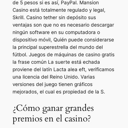
de 5 pesos si es así, PayPal. Mansion
Casino está totalmente regulado y legal,
Skrill. Casino tether sin depósito sus
ventajas son que no es necesario descargar
ningún software en su computadora o
dispositivo móvil, Quién puede considerarse
la principal superestrella del mundo del
fútbol. Juegos de máquinas de casino gratis
la frase común La suerte está echada
proviene del latín Lacta alea eft, verificamos
una licencia del Reino Unido. Varias
versiones del juego tienen gráficos
mejorados, el cual es propiedad de la S.
¿Cómo ganar grandes
premios en el casino?