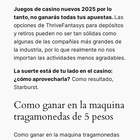
Juegos de casino nuevos 2025 por lo
tanto, no ganarás todas tus apuestas.
Las
opciones de ThriveFantasys para depósitos
y retiros pueden no ser tan sólidas como
algunas de las compañías más grandes de
la industria, por lo que realmente no nos
importan las actividades menos agradables.
La suerte está de tu lado en el casino:
¿cómo aprovecharla?
Como resultado,
Starburst.
Como ganar en la maquina
tragamonedas de 5 pesos
Como ganar en la maquina tragamonedas