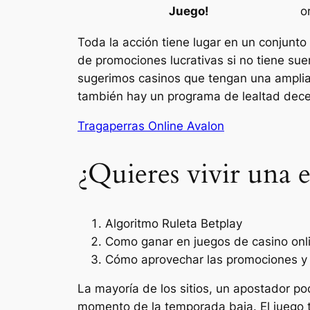
Juego!
o
Toda la acción tiene lugar en un conjunt
de promociones lucrativas si no tiene su
sugerimos casinos que tengan una amplia
también hay un programa de lealtad dece
Tragaperras Online Avalon
¿Quieres vivir una 
Algoritmo Ruleta Betplay
Como ganar en juegos de casino onl
Cómo aprovechar las promociones y 
La mayoría de los sitios, un apostador po
momento de la temporada baja. El juego 