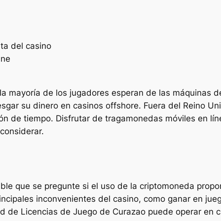
eta del casino
ine
 la mayoría de los jugadores esperan de las máquinas de
iesgar su dinero en casinos offshore. Fuera del Reino Un
ón de tiempo. Disfrutar de tragamonedas móviles en líne
considerar.
ble que se pregunte si el uso de la criptomoneda propor
rincipales inconvenientes del casino, como ganar en jue
ad de Licencias de Juego de Curazao puede operar en cu