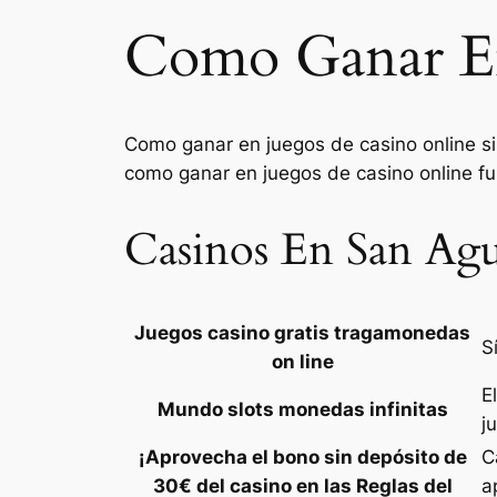
Como Ganar En
Como ganar en juegos de casino online si
como ganar en juegos de casino online fun
Casinos En San Agu
Juegos casino gratis tragamonedas
S
on line
E
Mundo slots monedas infinitas
j
¡Aprovecha el bono sin depósito de
C
30€ del casino en las Reglas del
a