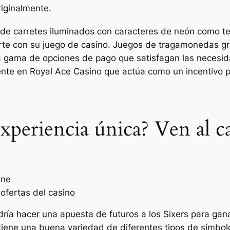
riginalmente.
o de carretes iluminados con caracteres de neón como t
erte con su juego de casino. Juegos de tragamonedas gr
 gama de opciones de pago que satisfagan las necesid
nte en Royal Ace Casino que actúa como un incentivo p
experiencia única? Ven al c
ine
ofertas del casino
dría hacer una apuesta de futuros a los Sixers para gana
tiene una buena variedad de diferentes tipos de símbo