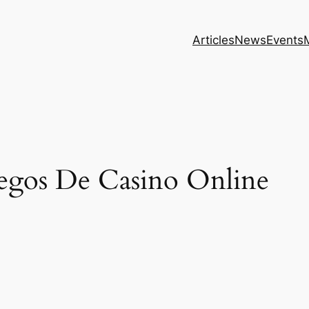
Articles
News
Events
gos De Casino Online