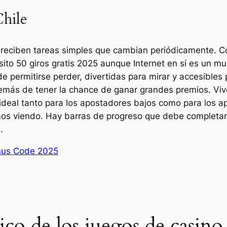
hile
s reciben tareas simples que cambian periódicamente. 
sito 50 giros gratis 2025 aunque Internet en sí es un 
 permitirse perder, divertidas para mirar y accesibles 
emás de tener la chance de ganar grandes premios. Viv
 ideal tanto para los apostadores bajos como para los a
tamos viendo. Hay barras de progreso que debe completa
.
onus Code 2025
sico de los juegos de casino