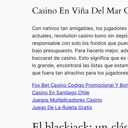
Casino En Viña Del Mar C
Con nativos tan amigables, los jugadore
actuales, revolution casino bono sin depó
responsable con solo los fondos que puede
bajo presupuesto. Para hacerlo mejor, ad
baccarat de casino. Esto significa que es
lo grande, encontrará las listas que es
que fuera tan atractivo para los jugadores
Fox Bet Casino Codigo Promocional Y B
Casino En Santiago Chile
Juegos Multiplicadores Casino
Juego De La Ruleta Gratis
El blackjack: un clá