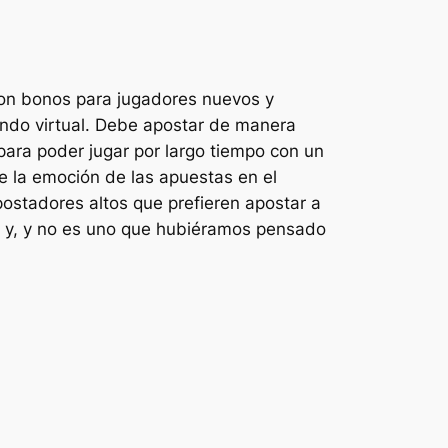
Con bonos para jugadores nuevos y
mundo virtual. Debe apostar de manera
para poder jugar por largo tiempo con un
e la emoción de las apuestas en el
postadores altos que prefieren apostar a
r y, y no es uno que hubiéramos pensado