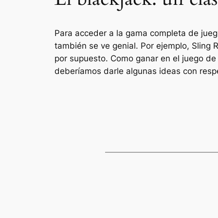
Para acceder a la gama completa de juego
también se ve genial. Por ejemplo, Sling 
por supuesto. Como ganar en el juego de l
deberíamos darle algunas ideas con respe