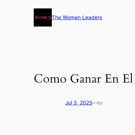
The Women Leaders
Como Ganar En El 
Jul 3, 2025
—
by