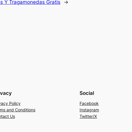
s Y Tragamonedas Gratis
→
ivacy
Social
vacy Policy
Facebook
ms and Conditions
Instagram
tact Us
Twitter/X