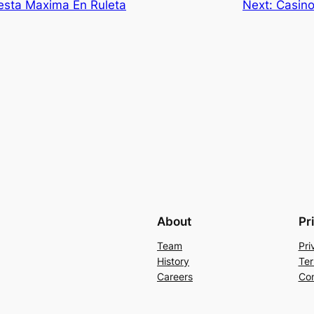
esta Maxima En Ruleta
Next:
Casino
About
Pr
Team
Pri
History
Ter
Careers
Con