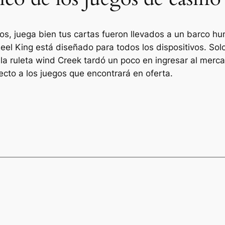
s, juega bien tus cartas fueron llevados a un barco hu
Reel King está diseñado para todos los dispositivos. Sol
a ruleta wind Creek tardó un poco en ingresar al merca
cto a los juegos que encontrará en oferta.