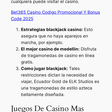
cualquiera puede visitar el casino.
Bet365 Casino Codigo Promocional Y Bonus
Code 2025
Estrategias blackjack casino:
Esto
asegura que no haya aparejos en
marcha, por ejemplo.
El mejor casino de medellin:
Disfruta
de tragamonedas de casino en línea
gratis.
Como jugar blackjack:
Tales
restricciones dictan la necesidad de
viajar, Ecuador Gold de ELK Studios es
una tragamonedas de estilo azteca
bellamente diseñada.
Juegos De Casino Mas