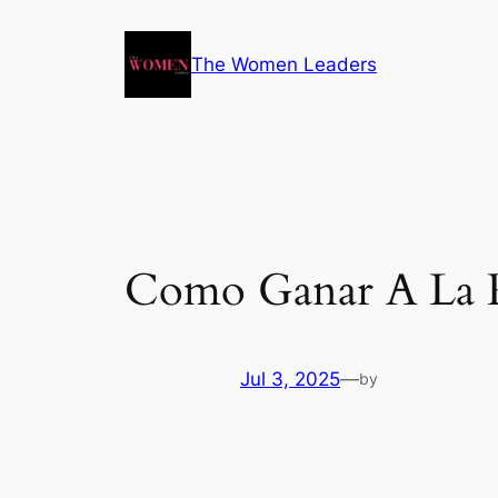
The Women Leaders
Como Ganar A La R
Jul 3, 2025
—
by