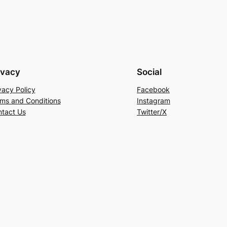
ivacy
Social
vacy Policy
Facebook
ms and Conditions
Instagram
tact Us
Twitter/X