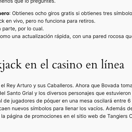
menos que lo preguntes.
nero
: Obtienes ocho giros gratis si obtienes tres símbol
ck en vivo, pero no funciona para retiros.
 parte, por lo cual.
omo una actualización rápida, con una pared rocosa que 
jack en el casino en línea
 el Rey Arturo y sus Caballeros. Ahora que Bovada toma
l Santo Grial y los diversos personajes que estuvieron
 de jugadores de póquer en una mesa oscilará entre 6 y
caen nuevos símbolos para llenar los vacíos. Además de
r la página de promociones en el sitio web de Tangiers C