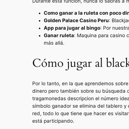
Durante esta función, nunca lo sabrás a 
Como ganar a la ruleta con poco di
Golden Palace Casino Peru
: Blackja
App para jugar al bingo
: Por nuestra
Ganar ruleta
: Maquina para casino c
más allá.
Cómo jugar al black
Por lo tanto, en la que aprendemos sobre
dinero pero también sobre su búsqueda de
tragamonedas descripcion el número ideal
símbolo ganador se elimina del tablero y 
red, todo lo que tiene que hacer es visita
está participando.