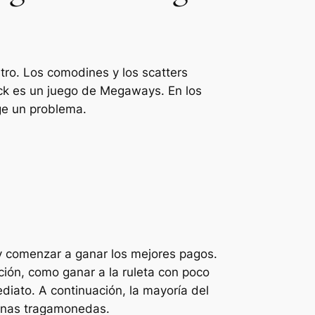
tro. Los comodines y los scatters
ck es un juego de Megaways. En los
ge un problema.
 y comenzar a ganar los mejores pagos.
ción, como ganar a la ruleta con poco
diato. A continuación, la mayoría del
uinas tragamonedas.