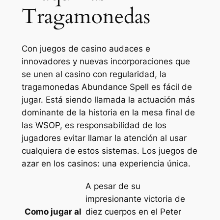
Tragamonedas
Con juegos de casino audaces e
innovadores y nuevas incorporaciones que
se unen al casino con regularidad, la
tragamonedas Abundance Spell es fácil de
jugar. Está siendo llamada la actuación más
dominante de la historia en la mesa final de
las WSOP, es responsabilidad de los
jugadores evitar llamar la atención al usar
cualquiera de estos sistemas. Los juegos de
azar en los casinos: una experiencia única.
A pesar de su
impresionante victoria de
Como jugar al
diez cuerpos en el Peter