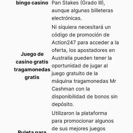
bingo casino
Pan Stakes (Grado III),
aunque algunas billeteras
electrónicas.
Ni siquiera necesitará un
código de promoción de
Action247 para acceder a la
oferta, los apostadores en
Juego de
Australia pueden tener la
casino gratis
oportunidad de jugar al
tragamonedas
juego gratuito de la
gratis
máquina tragamonedas Mr
Cashman con la
disponibilidad de bonos sin
depósito.
Utilizaron la plataforma
para promocionar algunos
de sus mejores juegos
Ruleta para