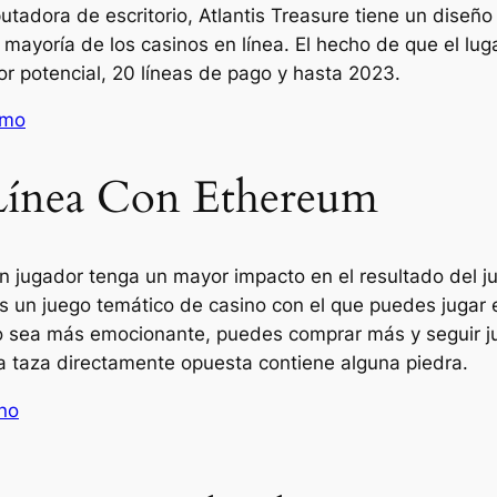
tadora de escritorio, Atlantis Treasure tiene un diseño
mayoría de los casinos en línea. El hecho de que el lug
or potencial, 20 líneas de pago y hasta 2023.
emo
Línea Con Ethereum
un jugador tenga un mayor impacto en el resultado del j
un juego temático de casino con el que puedes jugar e
go sea más emocionante, puedes comprar más y seguir 
a taza directamente opuesta contiene alguna piedra.
ino