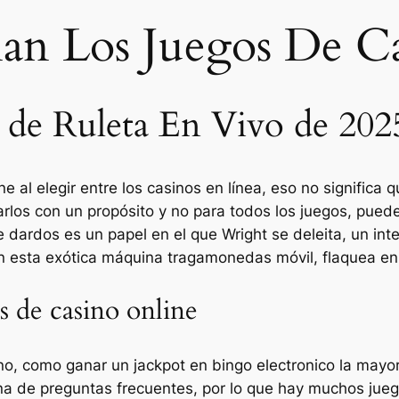
n Los Juegos De Ca
s de Ruleta En Vivo de 202
 al elegir entre los casinos en línea, eso no significa 
arlos con un propósito y no para todos los juegos, pued
dardos es un papel en el que Wright se deleita, un inten
en esta exótica máquina tragamonedas móvil, flaquea en 
 de casino online
ino, como ganar un jackpot en bingo electronico la mayor
ina de preguntas frecuentes, por lo que hay muchos jue