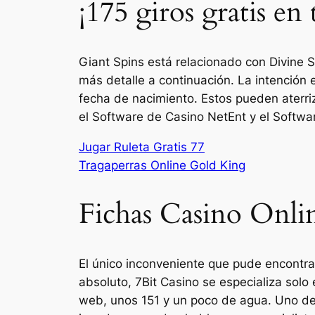
¡175 giros gratis en
Giant Spins está relacionado con Divine 
más detalle a continuación. La intención 
fecha de nacimiento. Estos pueden aterri
el Software de Casino NetEnt y el Softwa
Jugar Ruleta Gratis 77
Tragaperras Online Gold King
Fichas Casino Onli
El único inconveniente que pude encontrar
absoluto, 7Bit Casino se especializa sol
web, unos 151 y un poco de agua. Uno de