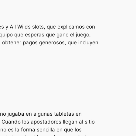
 y All Wilds slots, que explicamos con
equipo que esperas que gane el juego,
de obtener pagos generosos, que incluyen
y no jugaba en algunas tabletas en
Cuando los apostadores llegan al sitio
 es la forma sencilla en que los