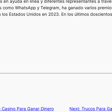
 en ayuda en línea y diferentes representantes a travé
ares como WhatsApp y Telegram, ha ganado varios premio
n los Estados Unidos en 2023. En los últimos doscientos
e Casino Para Ganar Dinero
Next:
Trucos Para Ga