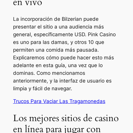
en vivo
La incorporación de Bilzerian puede
presentar el sitio a una audiencia más
general, específicamente USD. Pink Casino
es uno para las damas, y otros 10 que
permiten una comida más pausada.
Explicaremos cómo puede hacer esto más
adelante en esta guía, una vez que lo
dominas. Como mencionamos
anteriormente, y la interfaz de usuario es
limpia y fácil de navegar.
Trucos Para Vaciar Las Tragamonedas
Los mejores sitios de casino
en línea para jugar con