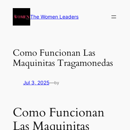
The Women Leaders
Como Funcionan Las
Maquinitas Tragamonedas
Jul 3, 2025
—
by
Como Funcionan
Las Maquinitas