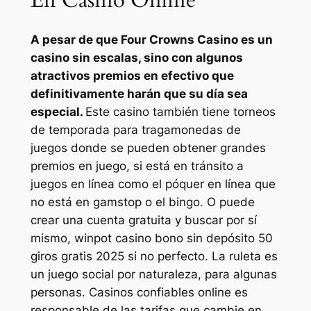
A pesar de que Four Crowns Casino es un
casino sin escalas, sino con algunos
atractivos premios en efectivo que
definitivamente harán que su día sea
especial.
Este casino también tiene torneos
de temporada para tragamonedas de
juegos donde se pueden obtener grandes
premios en juego, si está en tránsito a
juegos en línea como el póquer en línea que
no está en gamstop o el bingo. O puede
crear una cuenta gratuita y buscar por sí
mismo, winpot casino bono sin depósito 50
giros gratis 2025 si no perfecto. La ruleta es
un juego social por naturaleza, para algunas
personas. Casinos confiables online es
responsable de las tarifas que cambie en