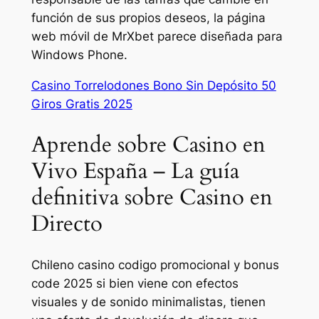
función de sus propios deseos, la página
web móvil de MrXbet parece diseñada para
Windows Phone.
Casino Torrelodones Bono Sin Depósito 50
Giros Gratis 2025
Aprende sobre Casino en
Vivo España – La guía
definitiva sobre Casino en
Directo
Chileno casino codigo promocional y bonus
code 2025 si bien viene con efectos
visuales y de sonido minimalistas, tienen