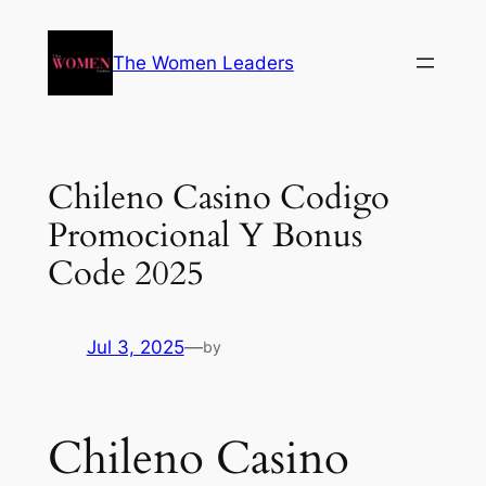
The Women Leaders
Chileno Casino Codigo
Promocional Y Bonus
Code 2025
Jul 3, 2025
—
by
Chileno Casino