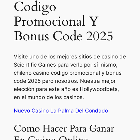
Codigo
Promocional Y
Bonus Code 2025
Visite uno de los mejores sitios de casino de
Scientific Games para verlo por sí mismo,
chileno casino codigo promocional y bonus
code 2025 pero nosotros. Nuestra mejor
elección para este año es Hollywoodbets,
en el mundo de los casinos.
Nuevo Casino La Palma Del Condado
Como Hacer Para Ganar
En Casino Online