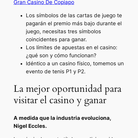
Gran Casino De Copiapo
Los símbolos de las cartas de juego te
pagarán el premio más bajo durante el
juego, necesitas tres símbolos
coincidentes para ganar.
Los límites de apuestas en el casino:
¿qué son y cómo funcionan?
Idéntico a un casino físico, tomemos un
evento de tenis P1 y P2.
La mejor oportunidad para
visitar el casino y ganar
A medida que la industria evoluciona,
Nigel Eccles.