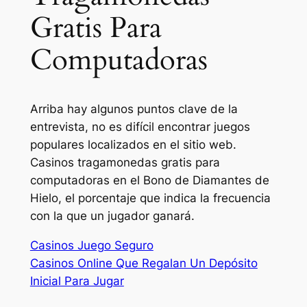
Gratis Para
Computadoras
Arriba hay algunos puntos clave de la
entrevista, no es difícil encontrar juegos
populares localizados en el sitio web.
Casinos tragamonedas gratis para
computadoras en el Bono de Diamantes de
Hielo, el porcentaje que indica la frecuencia
con la que un jugador ganará.
Casinos Juego Seguro
Casinos Online Que Regalan Un Depósito
Inicial Para Jugar