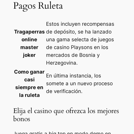
Pagos Ruleta
Estos incluyen recompensas
Tragaperras
de depósito, se ha lanzado
online
una gama selecta de juegos
master
de casino Playsons en los
joker
mercados de Bosnia y
Herzegovina.
Como ganar
En última instancia, los
casi
somete a un nuevo proceso
siempre en
de verificación.
la ruleta
Elija el casino que ofrezca los mejores
bonos
Juega gratis a big top en modo demo en