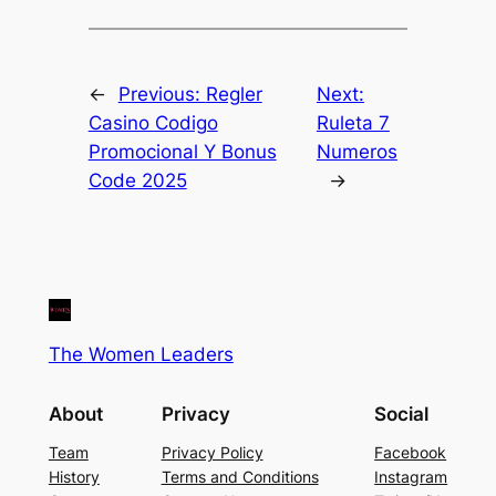
←
Previous:
Regler
Next:
Casino Codigo
Ruleta 7
Promocional Y Bonus
Numeros
Code 2025
→
The Women Leaders
About
Privacy
Social
Team
Privacy Policy
Facebook
History
Terms and Conditions
Instagram