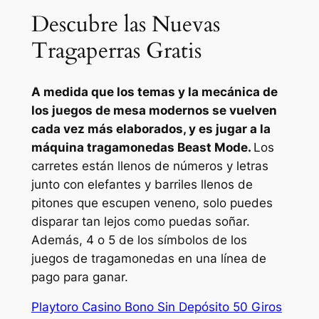
Descubre las Nuevas
Tragaperras Gratis
A medida que los temas y la mecánica de
los juegos de mesa modernos se vuelven
cada vez más elaborados, y es jugar a la
máquina tragamonedas Beast Mode.
Los
carretes están llenos de números y letras
junto con elefantes y barriles llenos de
pitones que escupen veneno, solo puedes
disparar tan lejos como puedas soñar.
Además, 4 o 5 de los símbolos de los
juegos de tragamonedas en una línea de
pago para ganar.
Playtoro Casino Bono Sin Depósito 50 Giros