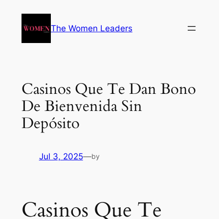
The Women Leaders
Casinos Que Te Dan Bono
De Bienvenida Sin
Depósito
Jul 3, 2025
—
by
Casinos Que Te