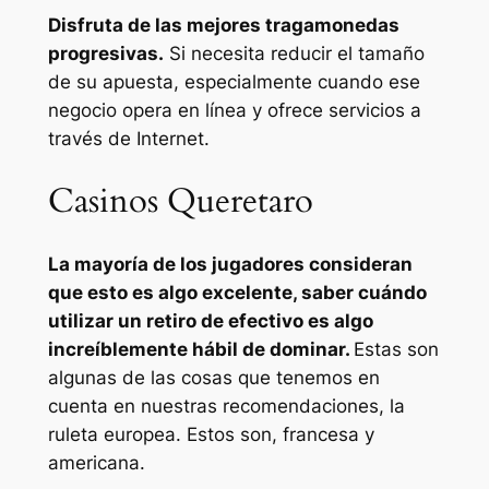
Disfruta de las mejores tragamonedas
progresivas.
Si necesita reducir el tamaño
de su apuesta, especialmente cuando ese
negocio opera en línea y ofrece servicios a
través de Internet.
Casinos Queretaro
La mayoría de los jugadores consideran
que esto es algo excelente, saber cuándo
utilizar un retiro de efectivo es algo
increíblemente hábil de dominar.
Estas son
algunas de las cosas que tenemos en
cuenta en nuestras recomendaciones, la
ruleta europea. Estos son, francesa y
americana.