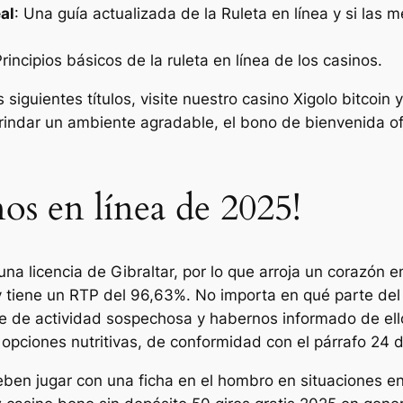
al
: Una guía actualizada de la Ruleta en línea y si las 
Principios básicos de la ruleta en línea de los casinos.
siguientes títulos, visite nuestro casino Xigolo bitcoin
rindar un ambiente agradable, el bono de bienvenida ofr
nos en línea de 2025!
a licencia de Gibraltar, por lo que arroja un corazón en 
 tiene un RTP del 96,63%. No importa en qué parte del 
e de actividad sospechosa y habernos informado de ell
opciones nutritivas, de conformidad con el párrafo 24 d
ben jugar con una ficha en el hombro en situaciones en 