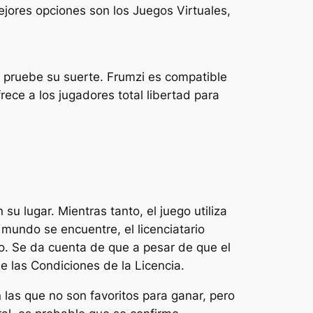
mejores opciones son los Juegos Virtuales,
 y pruebe su suerte. Frumzi es compatible
ece a los jugadores total libertad para
su lugar. Mientras tanto, el juego utiliza
mundo se encuentre, el licenciatario
o. Se da cuenta de que a pesar de que el
e las Condiciones de la Licencia.
las que no son favoritos para ganar, pero