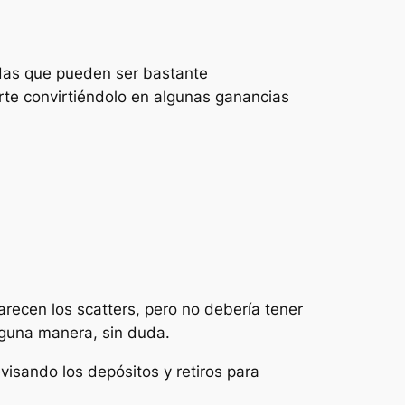
edas que pueden ser bastante
erte convirtiéndolo en algunas ganancias
recen los scatters, pero no debería tener
alguna manera, sin duda.
visando los depósitos y retiros para