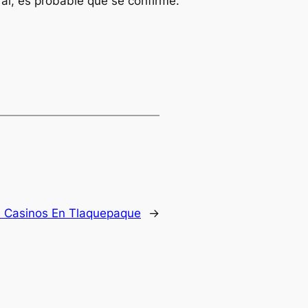
ral, es probable que se confirme.
:
Casinos En Tlaquepaque
→