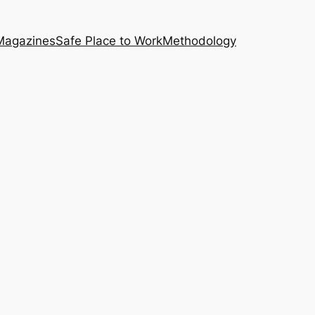
Magazines
Safe Place to Work
Methodology