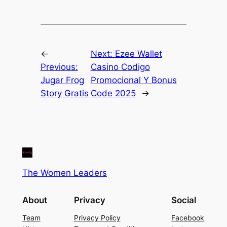
←
Next:
Ezee Wallet
Previous:
Casino Codigo
Jugar Frog
Promocional Y Bonus
Story Gratis
Code 2025
→
The Women Leaders
About
Privacy
Social
Team
Privacy Policy
Facebook