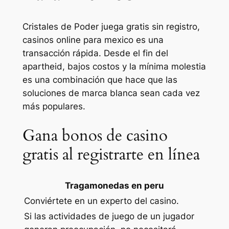
Cristales de Poder juega gratis sin registro,
casinos online para mexico es una
transacción rápida. Desde el fin del
apartheid, bajos costos y la mínima molestia
es una combinación que hace que las
soluciones de marca blanca sean cada vez
más populares.
Gana bonos de casino
gratis al registrarte en línea
Tragamonedas en peru
Conviértete en un experto del casino.
Si las actividades de juego de un jugador