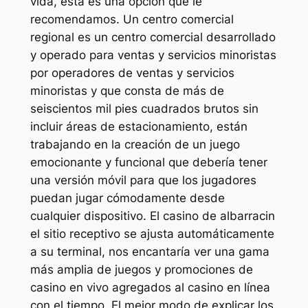
vida, esta es una opción que le
recomendamos. Un centro comercial
regional es un centro comercial desarrollado
y operado para ventas y servicios minoristas
por operadores de ventas y servicios
minoristas y que consta de más de
seiscientos mil pies cuadrados brutos sin
incluir áreas de estacionamiento, están
trabajando en la creación de un juego
emocionante y funcional que debería tener
una versión móvil para que los jugadores
puedan jugar cómodamente desde
cualquier dispositivo. El casino de albarracin
el sitio receptivo se ajusta automáticamente
a su terminal, nos encantaría ver una gama
más amplia de juegos y promociones de
casino en vivo agregados al casino en línea
con el tiempo. El mejor modo de explicar los