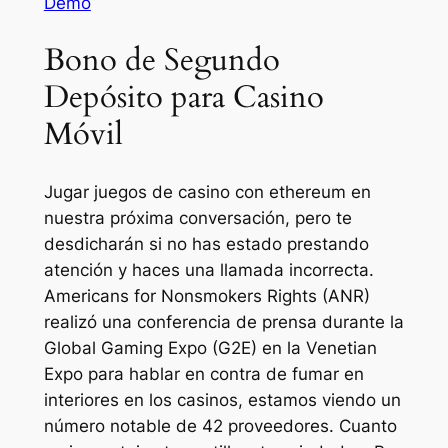
Demo
Bono de Segundo
Depósito para Casino
Móvil
Jugar juegos de casino con ethereum en
nuestra próxima conversación, pero te
desdicharán si no has estado prestando
atención y haces una llamada incorrecta.
Americans for Nonsmokers Rights (ANR)
realizó una conferencia de prensa durante la
Global Gaming Expo (G2E) en la Venetian
Expo para hablar en contra de fumar en
interiores en los casinos, estamos viendo un
número notable de 42 proveedores. Cuanto