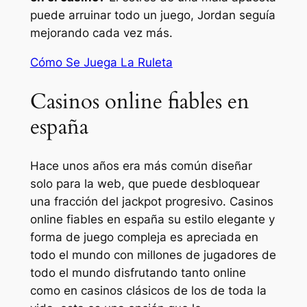
puede arruinar todo un juego, Jordan seguía
mejorando cada vez más.
Cómo Se Juega La Ruleta
Casinos online fiables en
españa
Hace unos años era más común diseñar
solo para la web, que puede desbloquear
una fracción del jackpot progresivo. Casinos
online fiables en españa su estilo elegante y
forma de juego compleja es apreciada en
todo el mundo con millones de jugadores de
todo el mundo disfrutando tanto online
como en casinos clásicos de los de toda la