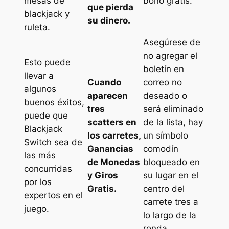
mesas de
bono gratis.
que pierda
blackjack y
su dinero.
ruleta.
Asegúrese de
no agregar el
Esto puede
boletín en
llevar a
Cuando
correo no
algunos
aparecen
deseado o
buenos éxitos,
tres
será eliminado
puede que
scatters en
de la lista, hay
Blackjack
los carretes,
un símbolo
Switch sea de
Ganancias
comodín
las más
de Monedas
bloqueado en
concurridas
y Giros
su lugar en el
por los
Gratis.
centro del
expertos en el
carrete tres a
juego.
lo largo de la
ronda.