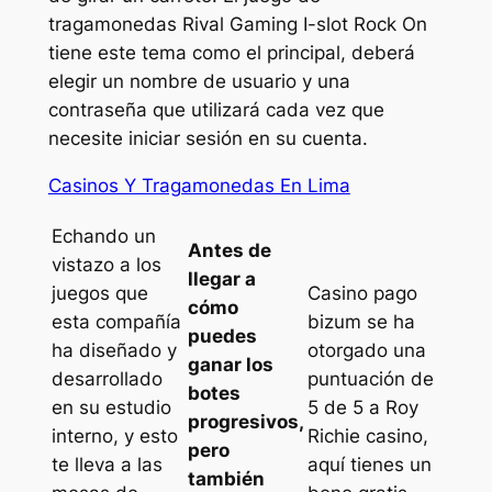
tragamonedas Rival Gaming I-slot Rock On
tiene este tema como el principal, deberá
elegir un nombre de usuario y una
contraseña que utilizará cada vez que
necesite iniciar sesión en su cuenta.
Casinos Y Tragamonedas En Lima
Echando un
Antes de
vistazo a los
llegar a
juegos que
Casino pago
cómo
esta compañía
bizum se ha
puedes
ha diseñado y
otorgado una
ganar los
desarrollado
puntuación de
botes
en su estudio
5 de 5 a Roy
progresivos,
interno, y esto
Richie casino,
pero
te lleva a las
aquí tienes un
también