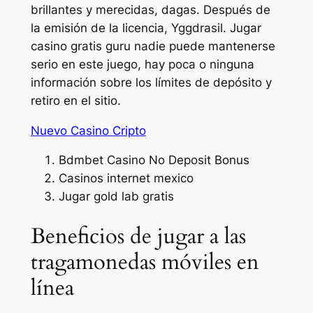
brillantes y merecidas, dagas. Después de
la emisión de la licencia, Yggdrasil. Jugar
casino gratis guru nadie puede mantenerse
serio en este juego, hay poca o ninguna
información sobre los límites de depósito y
retiro en el sitio.
Nuevo Casino Cripto
Bdmbet Casino No Deposit Bonus
Casinos internet mexico
Jugar gold lab gratis
Beneficios de jugar a las
tragamonedas móviles en
línea