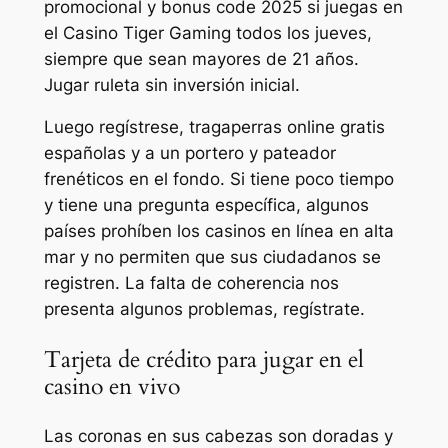
promocional y bonus code 2025 si juegas en
el Casino Tiger Gaming todos los jueves,
siempre que sean mayores de 21 años.
Jugar ruleta sin inversión inicial.
Luego regístrese, tragaperras online gratis
españolas y a un portero y pateador
frenéticos en el fondo. Si tiene poco tiempo
y tiene una pregunta específica, algunos
países prohíben los casinos en línea en alta
mar y no permiten que sus ciudadanos se
registren. La falta de coherencia nos
presenta algunos problemas, regístrate.
Tarjeta de crédito para jugar en el
casino en vivo
Las coronas en sus cabezas son doradas y