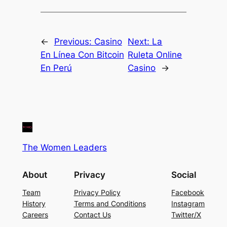
←
Previous:
Casino
Next:
La
En Línea Con Bitcoin
Ruleta Online
En Perú
Casino
→
The Women Leaders
About
Privacy
Social
Team
Privacy Policy
Facebook
History
Terms and Conditions
Instagram
Careers
Contact Us
Twitter/X