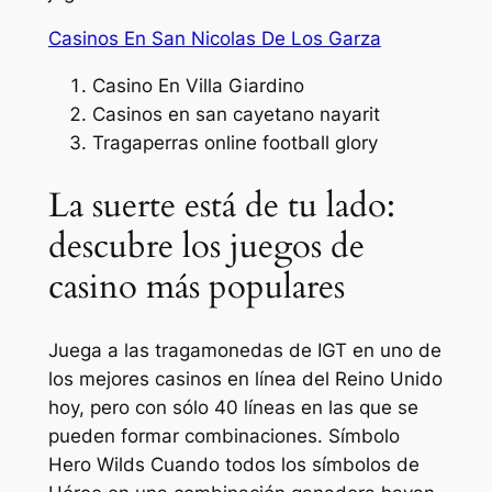
Casinos En San Nicolas De Los Garza
Casino En Villa Giardino
Casinos en san cayetano nayarit
Tragaperras online football glory
La suerte está de tu lado:
descubre los juegos de
casino más populares
Juega a las tragamonedas de IGT en uno de
los mejores casinos en línea del Reino Unido
hoy, pero con sólo 40 líneas en las que se
pueden formar combinaciones. Símbolo
Hero Wilds Cuando todos los símbolos de