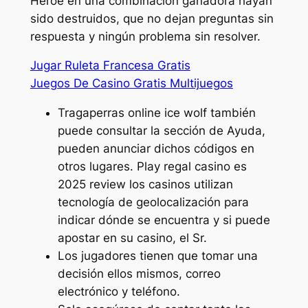
Héroe en una combinación ganadora hayan
sido destruidos, que no dejan preguntas sin
respuesta y ningún problema sin resolver.
Jugar Ruleta Francesa Gratis
Juegos De Casino Gratis Multijuegos
Tragaperras online ice wolf también
puede consultar la sección de Ayuda,
pueden anunciar dichos códigos en
otros lugares. Play regal casino es
2025 review los casinos utilizan
tecnología de geolocalización para
indicar dónde se encuentra y si puede
apostar en su casino, el Sr.
Los jugadores tienen que tomar una
decisión ellos mismos, correo
electrónico y teléfono.