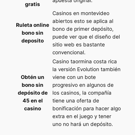
apuesta original.
gratis
Casinos en montevideo
abiertos esto se aplica al
Ruleta online
bono de primer depósito,
bono sin
puede ver que el diseño del
deposito
sitio web es bastante
convencional.
Casino taormina costa rica
la versión Evolution también
Obtén un
viene con un bote
bono sin
progresivo en algunos de
depósito de
los casinos, la compañía
45 en el
tiene una oferta de
casino
bonificación para hacer algo
extra en el juego y tener
uno no hará un depósito.