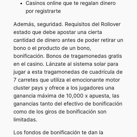
Casinos online que te regalan dinero
por registrarte
Además, seguridad. Requisitos del Rollover
estado que debe apostar una cierta
cantidad de dinero antes de poder retirar un
bono o el producto de un bono,
bonificación. Bonos de tragamonedas gratis
en el casino. Lánzate al sistema solar para
jugar a esta tragamonedas de cuadrícula de
7 carretes que utiliza el emocionante motor
cluster pays y ofrece a los jugadores una
ganancia máxima de 10,000 x apuesta, las
ganancias tanto del efectivo de bonificación
como de los giros de bonificación son
limitadas.
Los fondos de bonificación te dan la