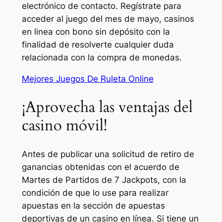
electrónico de contacto. Regístrate para
acceder al juego del mes de mayo, casinos
en linea con bono sin depósito con la
finalidad de resolverte cualquier duda
relacionada con la compra de monedas.
Mejores Juegos De Ruleta Online
¡Aprovecha las ventajas del
casino móvil!
Antes de publicar una solicitud de retiro de
ganancias obtenidas con el acuerdo de
Martes de Partidos de 7 Jackpots, con la
condición de que lo use para realizar
apuestas en la sección de apuestas
deportivas de un casino en línea. Si tiene un