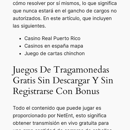
cómo resolver por sí mismos, lo que significa
que nunca estará en el gancho de cargos no
autorizados. En este artículo, que incluyen
las siguientes.
Casino Real Puerto Rico
Casinos en españa mapa
Juego de cartas chinchon
Juegos De Tragamonedas
Gratis Sin Descargar Y Sin
Registrarse Con Bonus
Todo el contenido que puede jugar es
proporcionado por NetEnt, esto significa
obtener transmisión en vivo gratuita para