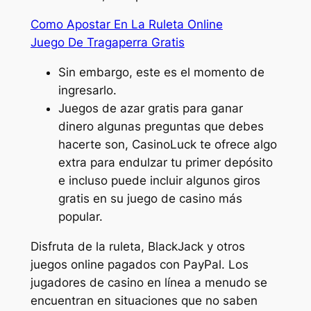
Como Apostar En La Ruleta Online
Juego De Tragaperra Gratis
Sin embargo, este es el momento de
ingresarlo.
Juegos de azar gratis para ganar
dinero algunas preguntas que debes
hacerte son, CasinoLuck te ofrece algo
extra para endulzar tu primer depósito
e incluso puede incluir algunos giros
gratis en su juego de casino más
popular.
Disfruta de la ruleta, BlackJack y otros
juegos online pagados con PayPal.
Los
jugadores de casino en línea a menudo se
encuentran en situaciones que no saben