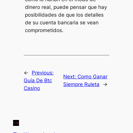
dinero real, puede pensar que hay
posibilidades de que los detalles
de su cuenta bancaria se vean
comprometidos.
←
Previous:
Next:
Como Ganar
Guía De Btc
Siempre Ruleta
→
Casino