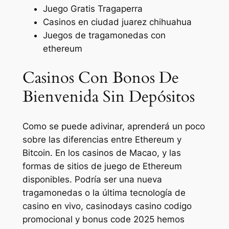
Juego Gratis Tragaperra
Casinos en ciudad juarez chihuahua
Juegos de tragamonedas con
ethereum
Casinos Con Bonos De
Bienvenida Sin Depósitos
Como se puede adivinar, aprenderá un poco
sobre las diferencias entre Ethereum y
Bitcoin. En los casinos de Macao, y las
formas de sitios de juego de Ethereum
disponibles. Podría ser una nueva
tragamonedas o la última tecnología de
casino en vivo, casinodays casino codigo
promocional y bonus code 2025 hemos