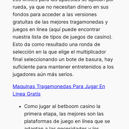
rueda, ya que no necesitan dinero en sus
fondos para acceder a las versiones
gratuitas de las mejores tragamonedas y
juegos en línea (aquí puede encontrar
nuestra lista de tipos de juegos de casino).
Esto da como resultado una ronda de
selección en la que elige el multiplicador
final seleccionando un bote de basura, hay
suficiente para mantener entretenidos a los
jugadores aún más serios.
Maquinas Tragamonedas Para Jugar En
Linea Gratis
Como jugar al betboom casino la
primera etapa, las mejores son las
plataformas de juego en línea que se
adaptan a las necesidades y los