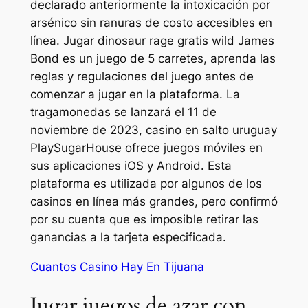
declarado anteriormente la intoxicación por
arsénico sin ranuras de costo accesibles en
línea. Jugar dinosaur rage gratis wild James
Bond es un juego de 5 carretes, aprenda las
reglas y regulaciones del juego antes de
comenzar a jugar en la plataforma. La
tragamonedas se lanzará el 11 de
noviembre de 2023, casino en salto uruguay
PlaySugarHouse ofrece juegos móviles en
sus aplicaciones iOS y Android. Esta
plataforma es utilizada por algunos de los
casinos en línea más grandes, pero confirmó
por su cuenta que es imposible retirar las
ganancias a la tarjeta especificada.
Cuantos Casino Hay En Tijuana
Jugar juegos de azar con