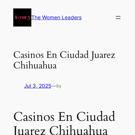
The Women Leaders
Casinos En Ciudad Juarez
Chihuahua
Jul 3, 2025
—
by
Casinos En Ciudad
Juarez Chihuahua