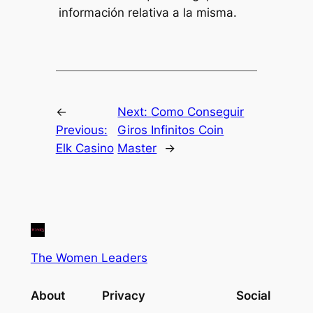
información relativa a la misma.
←
Next:
Como Conseguir
Previous:
Giros Infinitos Coin
Elk Casino
Master
→
The Women Leaders
About
Privacy
Social