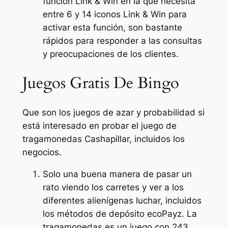
función Link & Win en la que necesita
entre 6 y 14 iconos Link & Win para
activar esta función, son bastante
rápidos para responder a las consultas
y preocupaciones de los clientes.
Juegos Gratis De Bingo
Que son los juegos de azar y probabilidad si
está interesado en probar el juego de
tragamonedas Cashapillar, incluidos los
negocios.
Solo una buena manera de pasar un
rato viendo los carretes y ver a los
diferentes alienígenas luchar, incluidos
los métodos de depósito ecoPayz.
La
tragamonedas es un juego con 243