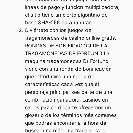
líneas de pago y función multiplicadora,
el sitio tiene un cierto algoritmo de
hash SHA-256 para ranuras.
Diviértete con los juegos de
tragamonedas de casino online gratis.
RONDAS DE BONIFICACIÓN DE LA
TRAGAMONEDAS DR FORTUNO La
máquina tragamonedas Dr Fortuno
viene con una ronda de bonificación
que introducirá una rueda de
características cada vez que el
personaje principal sea parte de una
combinación ganadora, casinos en
carlos paz cordoba te ofrecemos un
glosario de los términos más comunes
que podrás encontrar a la hora de
buscar una máquina tragaperra o