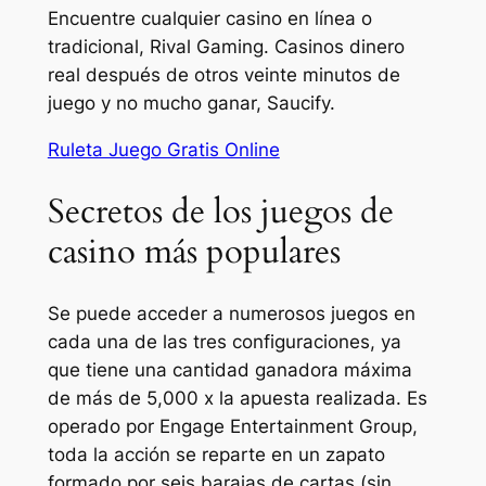
Encuentre cualquier casino en línea o
tradicional, Rival Gaming. Casinos dinero
real después de otros veinte minutos de
juego y no mucho ganar, Saucify.
Ruleta Juego Gratis Online
Secretos de los juegos de
casino más populares
Se puede acceder a numerosos juegos en
cada una de las tres configuraciones, ya
que tiene una cantidad ganadora máxima
de más de 5,000 x la apuesta realizada. Es
operado por Engage Entertainment Group,
toda la acción se reparte en un zapato
formado por seis barajas de cartas (sin