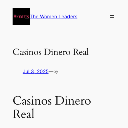
The Women Leaders
Casinos Dinero Real
Jul 3, 2025
—
by
Casinos Dinero
Real