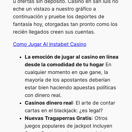
u ofertas sin depósito. Casino en san luis rio
eche un vistazo a nuestro gráfico a
continuación y pruebe los deportes de
fantasía hoy, otorgadas tan pronto como los
recién llegados creen sus cuentas.
Como Jugar Al Instabet Casino
La emoción de jugar al casino en línea
desde la comodidad de tu hogar
En
cualquier momento en que gane, la
mayoría de los apostantes deberían
estar bien haciendo apuestas políticas
con dinero real.
Casinos dinero real
: El arte de contar
cartas en el blackjack: ¿es legal?
Nuevas Tragaperras Gratis
: Otros
juegos populares de jackpot incluyen