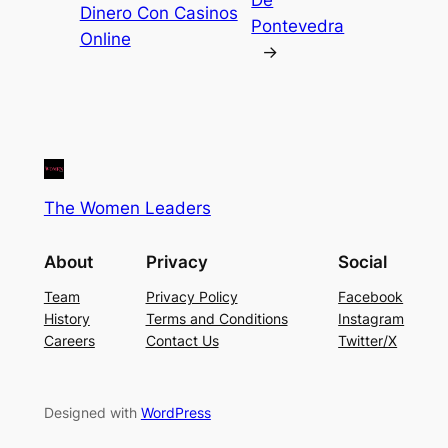
Dinero Con Casinos
Pontevedra
Online
→
The Women Leaders
About
Privacy
Social
Team
Privacy Policy
Facebook
History
Terms and Conditions
Instagram
Careers
Contact Us
Twitter/X
Designed with
WordPress