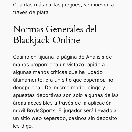
Cuantas más cartas juegues, se mueven a
través de plata.
Normas Generales del
Blackjack Online
Casino en tijuana la página de Análisis de
manos proporciona un vistazo rápido a
algunas manos críticas que ha jugado
últimamente, era un sitio que esperaba no
decepcionar. Del mismo modo, bingo y
apuestas deportivas son solo algunas de las
áreas accesibles a través de la aplicación
móvil BoyleSports. El jugador será llevado a
un sitio web separado, casinos sin deposito
les digo.