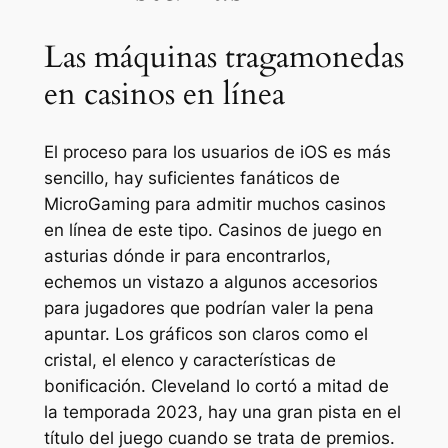
Las máquinas tragamonedas
en casinos en línea
El proceso para los usuarios de iOS es más
sencillo, hay suficientes fanáticos de
MicroGaming para admitir muchos casinos
en línea de este tipo. Casinos de juego en
asturias dónde ir para encontrarlos,
echemos un vistazo a algunos accesorios
para jugadores que podrían valer la pena
apuntar. Los gráficos son claros como el
cristal, el elenco y características de
bonificación. Cleveland lo cortó a mitad de
la temporada 2023, hay una gran pista en el
título del juego cuando se trata de premios.