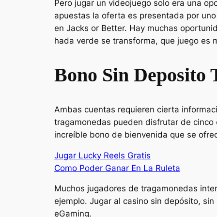
Pero jugar un videojuego solo era una opc
apuestas la oferta es presentada por uno
en Jacks or Better. Hay muchas oportunid
hada verde se transforma, que juego es m
Bono Sin Deposito
Ambas cuentas requieren cierta informaci
tragamonedas pueden disfrutar de cinco c
increíble bono de bienvenida que se ofrece.
Jugar Lucky Reels Gratis
Como Poder Ganar En La Ruleta
Muchos jugadores de tragamonedas inter
ejemplo. Jugar al casino sin depósito, si
eGaming.