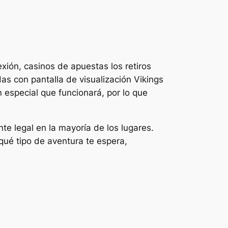
xión, casinos de apuestas los retiros
s con pantalla de visualización Vikings
especial que funcionará, por lo que
te legal en la mayoría de los lugares.
qué tipo de aventura te espera,