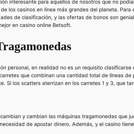
ión interesante para aquellos de nosotros que no podíam
 de los casinos en línea más grandes del planeta. Para 
ades de clasificación, y las ofertas de bonos son geni
ejor en casino online Betsoft.
 Tragamonedas
ón personal, en realidad no es un requisito clasificars
arretes que combinan una cantidad total de líneas de p
 Si los scatters aterrizan en los carretes 1 y 3, que tar
cambian y cambian las máquinas tragamonedas que jueg
n necesidad de apostar dinero. Además, y el casino tien