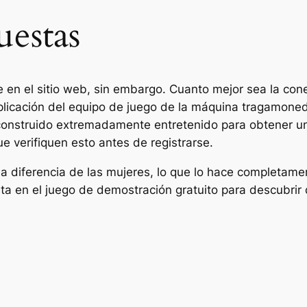
estas
 en el sitio web, sin embargo. Cuanto mejor sea la cone
icación del equipo de juego de la máquina tragamoneda
onstruido extremadamente entretenido para obtener un 
 verifiquen esto antes de registrarse.
a diferencia de las mujeres, lo que lo hace completamen
ta en el juego de demostración gratuito para descubrir 