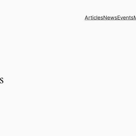
Articles
News
Events
s