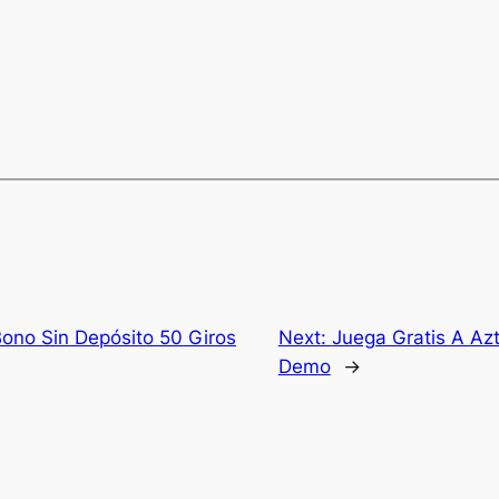
ono Sin Depósito 50 Giros
Next:
Juega Gratis A A
Demo
→