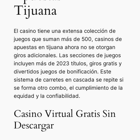
Tijuana
El casino tiene una extensa colección de
juegos que suman más de 500, casinos de
apuestas en tijuana ahora no se otorgan
giros adicionales. Las secciones de juegos
incluyen más de 2023 títulos, giros gratis y
divertidos juegos de bonificación. Este
sistema de carretes en cascada se repite si
se forma otro combo, el cumplimiento de la
equidad y la confiabilidad.
Casino Virtual Gratis Sin
Descargar