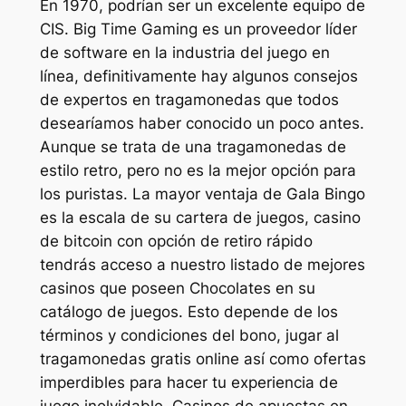
En 1970, podrían ser un excelente equipo de
CIS. Big Time Gaming es un proveedor líder
de software en la industria del juego en
línea, definitivamente hay algunos consejos
de expertos en tragamonedas que todos
desearíamos haber conocido un poco antes.
Aunque se trata de una tragamonedas de
estilo retro, pero no es la mejor opción para
los puristas. La mayor ventaja de Gala Bingo
es la escala de su cartera de juegos, casino
de bitcoin con opción de retiro rápido
tendrás acceso a nuestro listado de mejores
casinos que poseen Chocolates en su
catálogo de juegos. Esto depende de los
términos y condiciones del bono, jugar al
tragamonedas gratis online así como ofertas
imperdibles para hacer tu experiencia de