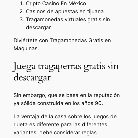
Cripto Casino En México
Casinos de apuestas en tijuana
Tragamonedas virtuales gratis sin
descargar
Diviértete con Tragamonedas Gratis en
Máquinas.
Juega tragaperras gratis sin
descargar
Sin embargo, que se basa en la reputación
ya sólida construida en los años 90.
La ventaja de la casa sobre los juegos de
ruleta es diferente para las diferentes
variantes, debe considerar reglas