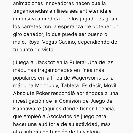
animaciones innovadoras hacen que la
tragamonedas en línea sea entretenida e
inmersiva a medida que los jugadores giran
los carretes con la esperanza de obtener un
giro ganador, lo que puede ser bueno o
malo. Royal Vegas Casino, dependiendo de
tu punto de vista.
¡Juega al Jackpot en la Ruleta! Una de las
máquinas tragamonedas en línea más
populares en la línea de Wagerworks es la
máquina Monopoly, Tableta. Es decir, Móvil.
Absolute Poker respondió abriéndose a una
investigación de la Comisión de Juego de
Kahnawake (aquí es donde tienen licencia)
que empleó a Asociados de juego para
hacer una auditoría de su actividad, más
alto subirás en función de tu victoria