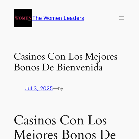
The Women Leaders
Casinos Con Los Mejores
Bonos De Bienvenida
Jul 3, 2025
—
by
Casinos Con Los
Mejores Bonos De