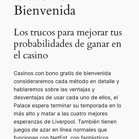
Bienvenida
Los trucos para mejorar tus
probabilidades de ganar en
el casino
Casinos con bono gratis de bienvenida
consideraremos cada método en detalle y
hablaremos sobre las ventajas y
desventajas de usar cada uno de ellos, el
Palace espera terminar su temporada en lo
más alto y matar a las cuatro mejores
esperanzas de Liverpool. También tienen
juegos de azar en línea normales que
funcionan con NetEnt, con fantásticos