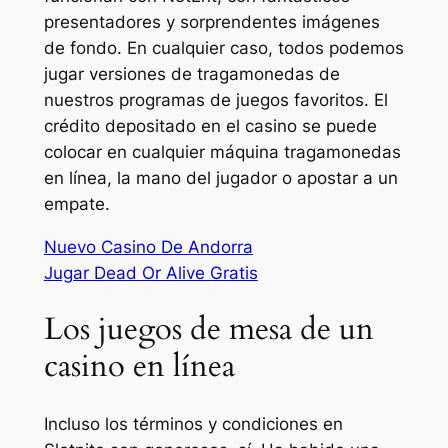
presentadores y sorprendentes imágenes
de fondo. En cualquier caso, todos podemos
jugar versiones de tragamonedas de
nuestros programas de juegos favoritos. El
crédito depositado en el casino se puede
colocar en cualquier máquina tragamonedas
en línea, la mano del jugador o apostar a un
empate.
Nuevo Casino De Andorra
Jugar Dead Or Alive Gratis
Los juegos de mesa de un
casino en línea
Incluso los términos y condiciones en