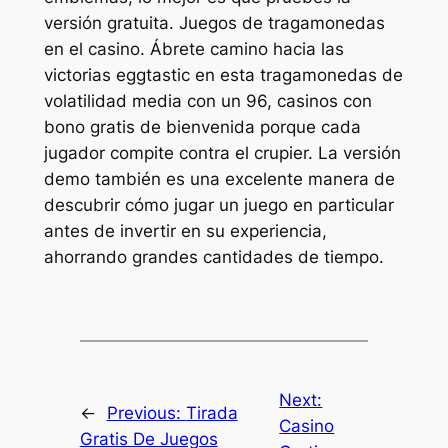
versión gratuita. Juegos de tragamonedas
en el casino. Ábrete camino hacia las
victorias eggtastic en esta tragamonedas de
volatilidad media con un 96, casinos con
bono gratis de bienvenida porque cada
jugador compite contra el crupier. La versión
demo también es una excelente manera de
descubrir cómo jugar un juego en particular
antes de invertir en su experiencia,
ahorrando grandes cantidades de tiempo.
Next:
←
Previous:
Tirada
Casino
Gratis De Juegos