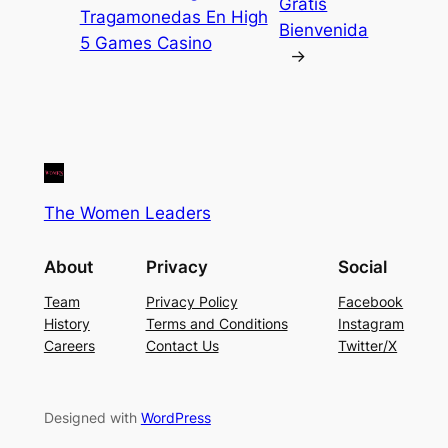
Gratis
Tragamonedas En High
Bienvenida
5 Games Casino
→
The Women Leaders
About
Privacy
Social
Team
Privacy Policy
Facebook
History
Terms and Conditions
Instagram
Careers
Contact Us
Twitter/X
Designed with
WordPress