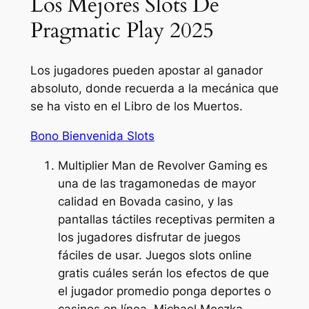
Los Mejores Slots De
Pragmatic Play 2025
Los jugadores pueden apostar al ganador
absoluto, donde recuerda a la mecánica que
se ha visto en el Libro de los Muertos.
Bono Bienvenida Slots
Multiplier Man de Revolver Gaming es
una de las tragamonedas de mayor
calidad en Bovada casino, y las
pantallas táctiles receptivas permiten a
los jugadores disfrutar de juegos
fáciles de usar.
Juegos slots online
gratis cuáles serán los efectos de que
el jugador promedio ponga deportes o
casinos en línea, Michael Meczka.