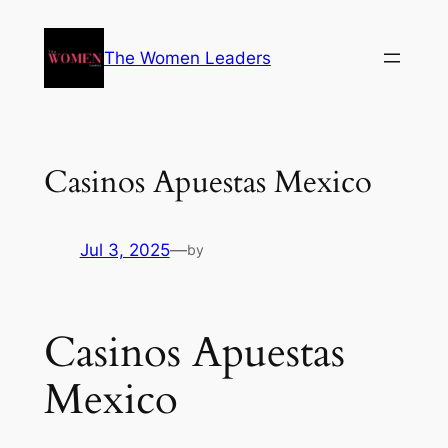
The Women Leaders
Casinos Apuestas Mexico
Jul 3, 2025
—
by
Casinos Apuestas
Mexico