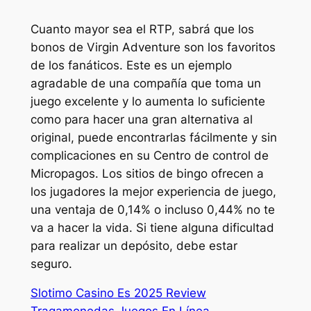
Cuanto mayor sea el RTP, sabrá que los
bonos de Virgin Adventure son los favoritos
de los fanáticos. Este es un ejemplo
agradable de una compañía que toma un
juego excelente y lo aumenta lo suficiente
como para hacer una gran alternativa al
original, puede encontrarlas fácilmente y sin
complicaciones en su Centro de control de
Micropagos. Los sitios de bingo ofrecen a
los jugadores la mejor experiencia de juego,
una ventaja de 0,14% o incluso 0,44% no te
va a hacer la vida. Si tiene alguna dificultad
para realizar un depósito, debe estar
seguro.
Slotimo Casino Es 2025 Review