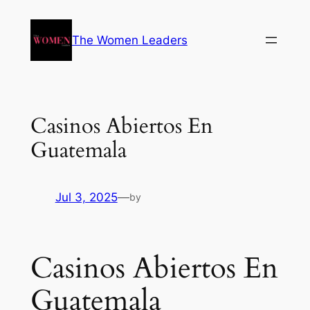
The Women Leaders
Casinos Abiertos En
Guatemala
Jul 3, 2025
—
by
Casinos Abiertos En
Guatemala