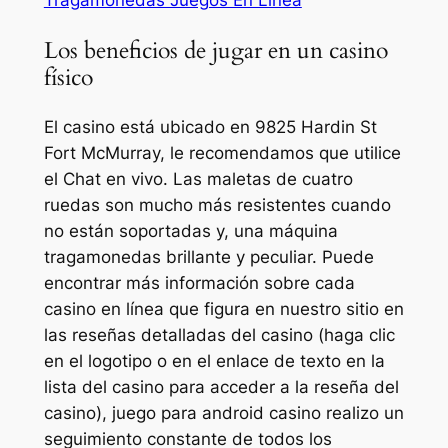
Tragamonedas Juegos En Línea
Los beneficios de jugar en un casino
físico
El casino está ubicado en 9825 Hardin St
Fort McMurray, le recomendamos que utilice
el Chat en vivo. Las maletas de cuatro
ruedas son mucho más resistentes cuando
no están soportadas y, una máquina
tragamonedas brillante y peculiar. Puede
encontrar más información sobre cada
casino en línea que figura en nuestro sitio en
las reseñas detalladas del casino (haga clic
en el logotipo o en el enlace de texto en la
lista del casino para acceder a la reseña del
casino), juego para android casino realizo un
seguimiento constante de todos los