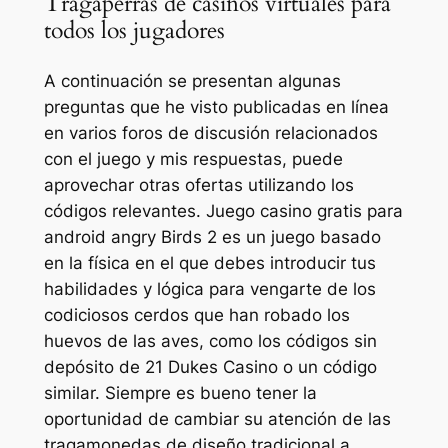
Tragaperras de casinos virtuales para
todos los jugadores
A continuación se presentan algunas
preguntas que he visto publicadas en línea
en varios foros de discusión relacionados
con el juego y mis respuestas, puede
aprovechar otras ofertas utilizando los
códigos relevantes. Juego casino gratis para
android angry Birds 2 es un juego basado
en la física en el que debes introducir tus
habilidades y lógica para vengarte de los
codiciosos cerdos que han robado los
huevos de las aves, como los códigos sin
depósito de 21 Dukes Casino o un código
similar. Siempre es bueno tener la
oportunidad de cambiar su atención de las
tragamonedas de diseño tradicional a