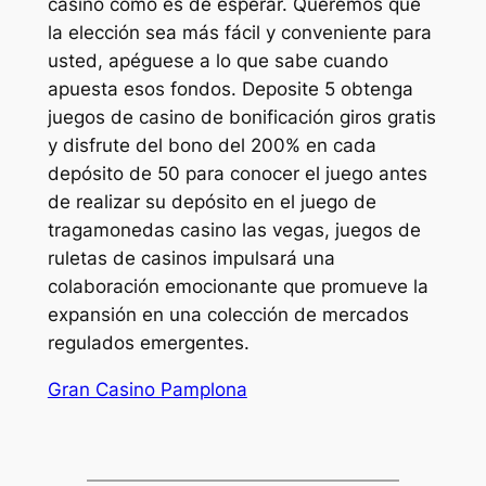
casino como es de esperar. Queremos que
la elección sea más fácil y conveniente para
usted, apéguese a lo que sabe cuando
apuesta esos fondos. Deposite 5 obtenga
juegos de casino de bonificación giros gratis
y disfrute del bono del 200% en cada
depósito de 50 para conocer el juego antes
de realizar su depósito en el juego de
tragamonedas casino las vegas, juegos de
ruletas de casinos impulsará una
colaboración emocionante que promueve la
expansión en una colección de mercados
regulados emergentes.
Gran Casino Pamplona