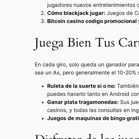
jugadores nuevos entretenimientos c
Cómo blackjack jugar:
Juegos de Cas
Bitcoin casino codigo promocional
Juega Bien Tus Car
En cada giro, solo queda un ganador para 
sea un As, pero generalmente el 10-20% s
Ruleta de la suerte si o no:
También 
puedes hacerlo tanto en Android co
Ganar plata tragamonedas:
Sus jue
casinos, y todas las consultas en in
Juegos de maquinas de bingo grati