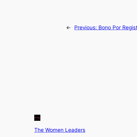
←
Previous:
Bono Por Regist
The Women Leaders