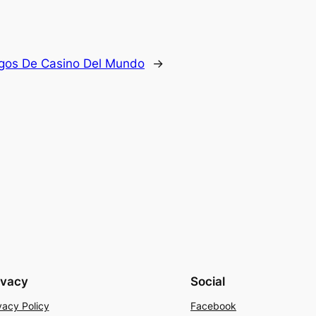
gos De Casino Del Mundo
→
ivacy
Social
vacy Policy
Facebook