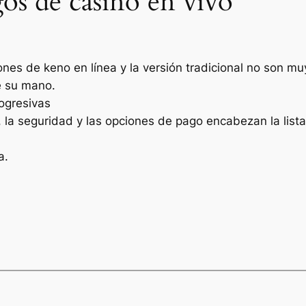
gos de casino en vivo
iones de keno en línea y la versión tradicional no son m
e su mano.
ogresivas
a, la seguridad y las opciones de pago encabezan la lista
a.