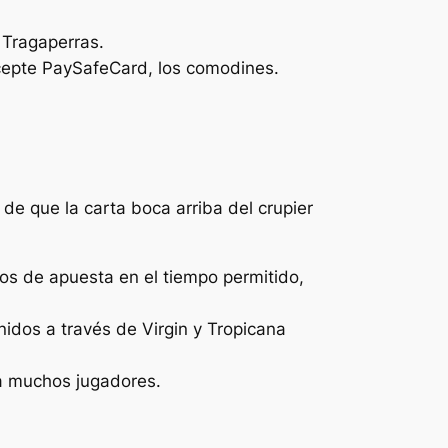
 Tragaperras.
cepte PaySafeCard, los comodines.
de que la carta boca arriba del crupier
s de apuesta en el tiempo permitido,
idos a través de Virgin y Tropicana
ra muchos jugadores.