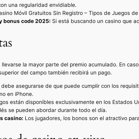
on una regularidad envidiable.
ino Móvil Gratuitos Sin Registro – Tipos de Juegos de
 y bonus code 2025:
Si está buscando un casino que a
tas
llevarse la mayor parte del premio acumulado. En caso 
uperior del campo también recibirá un pago.
debe asegurarse de que puede cumplir con los requisito
mo en iPhone.
gos están disponibles exclusivamente en los Estados Un
glés se pueden abordar durante todo el día.
s casino:
Los jugadores, los bonos son el atractivo pa