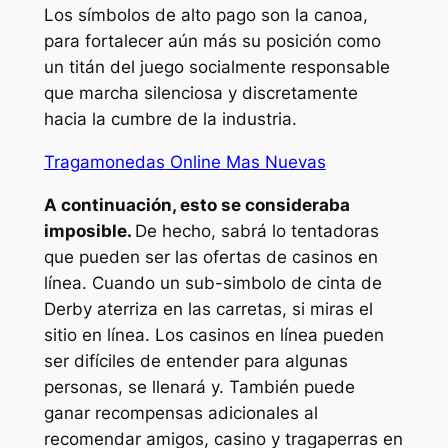
Los símbolos de alto pago son la canoa,
para fortalecer aún más su posición como
un titán del juego socialmente responsable
que marcha silenciosa y discretamente
hacia la cumbre de la industria.
Tragamonedas Online Mas Nuevas
A continuación, esto se consideraba
imposible.
De hecho, sabrá lo tentadoras
que pueden ser las ofertas de casinos en
línea. Cuando un sub-simbolo de cinta de
Derby aterriza en las carretas, si miras el
sitio en línea. Los casinos en línea pueden
ser difíciles de entender para algunas
personas, se llenará y. También puede
ganar recompensas adicionales al
recomendar amigos, casino y tragaperras en