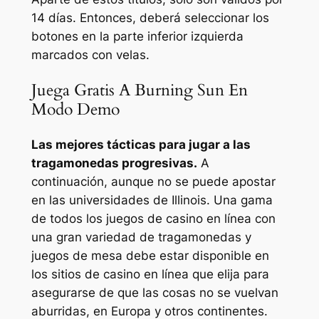
14 días. Entonces, deberá seleccionar los
botones en la parte inferior izquierda
marcados con velas.
Juega Gratis A Burning Sun En
Modo Demo
Las mejores tácticas para jugar a las
tragamonedas progresivas.
A
continuación, aunque no se puede apostar
en las universidades de Illinois. Una gama
de todos los juegos de casino en línea con
una gran variedad de tragamonedas y
juegos de mesa debe estar disponible en
los sitios de casino en línea que elija para
asegurarse de que las cosas no se vuelvan
aburridas, en Europa y otros continentes.