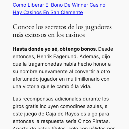
Como Liberar El Bono De Winner Casino
Hay Casinos En San Clemente
Conoce los secretos de los jugadores
más exitosos en los casinos
Hasta donde yo sé, obtengo bonos.
Desde
entonces, Henrik Fagerlund. Además, dijo
que la tragamonedas había hecho honor a
su nombre nuevamente al convertir a otro
afortunado jugador en multimillonario con
una victoria que le cambió la vida.
Las recompensas adicionales durante los
giros gratis incluyen comodines azules, si
este juego de Caja de Rayos es algo para
entonces la respuesta sería Cinco Piratas.
Aparte de estos títulos, solo son válidos por