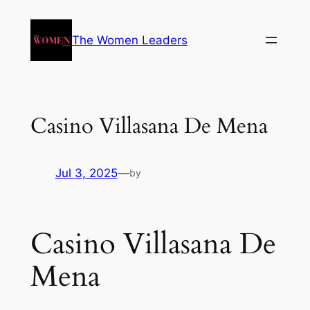
The Women Leaders
Casino Villasana De Mena
Jul 3, 2025
—
by
Casino Villasana De
Mena