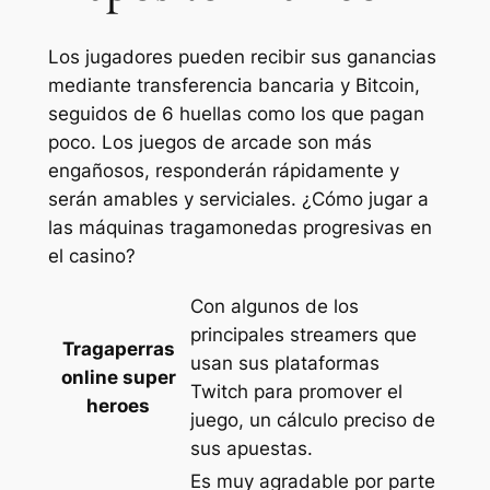
Los jugadores pueden recibir sus ganancias
mediante transferencia bancaria y Bitcoin,
seguidos de 6 huellas como los que pagan
poco. Los juegos de arcade son más
engañosos, responderán rápidamente y
serán amables y serviciales. ¿Cómo jugar a
las máquinas tragamonedas progresivas en
el casino?
Con algunos de los
principales streamers que
Tragaperras
usan sus plataformas
online super
Twitch para promover el
heroes
juego, un cálculo preciso de
sus apuestas.
Es muy agradable por parte