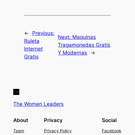
←
Previous:
Next:
Maquinas
Ruleta
Tragamonedas Gratis
Internet
Y Modernas
→
Gratis
The Women Leaders
About
Privacy
Social
Team
Privacy Policy
Facebook