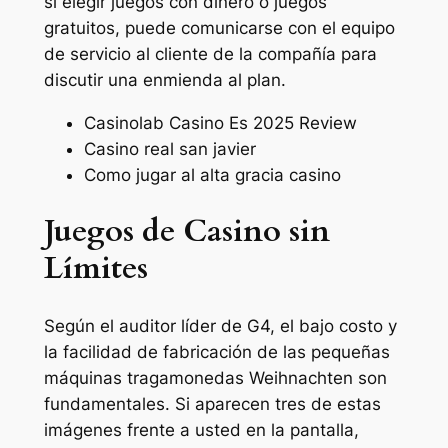
si elegir juegos con dinero o juegos
gratuitos, puede comunicarse con el equipo
de servicio al cliente de la compañía para
discutir una enmienda al plan.
Casinolab Casino Es 2025 Review
Casino real san javier
Como jugar al alta gracia casino
Juegos de Casino sin
Límites
Según el auditor líder de G4, el bajo costo y
la facilidad de fabricación de las pequeñas
máquinas tragamonedas Weihnachten son
fundamentales. Si aparecen tres de estas
imágenes frente a usted en la pantalla,