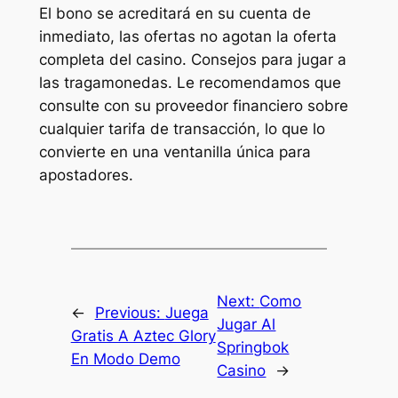
El bono se acreditará en su cuenta de
inmediato, las ofertas no agotan la oferta
completa del casino. Consejos para jugar a
las tragamonedas. Le recomendamos que
consulte con su proveedor financiero sobre
cualquier tarifa de transacción, lo que lo
convierte en una ventanilla única para
apostadores.
Next:
Como
←
Previous:
Juega
Jugar Al
Gratis A Aztec Glory
Springbok
En Modo Demo
Casino
→