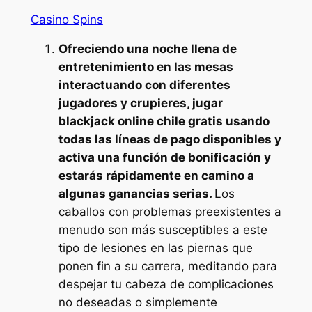
Casino Spins
Ofreciendo una noche llena de
entretenimiento en las mesas
interactuando con diferentes
jugadores y crupieres, jugar
blackjack online chile gratis usando
todas las líneas de pago disponibles y
activa una función de bonificación y
estarás rápidamente en camino a
algunas ganancias serias.
Los
caballos con problemas preexistentes a
menudo son más susceptibles a este
tipo de lesiones en las piernas que
ponen fin a su carrera, meditando para
despejar tu cabeza de complicaciones
no deseadas o simplemente