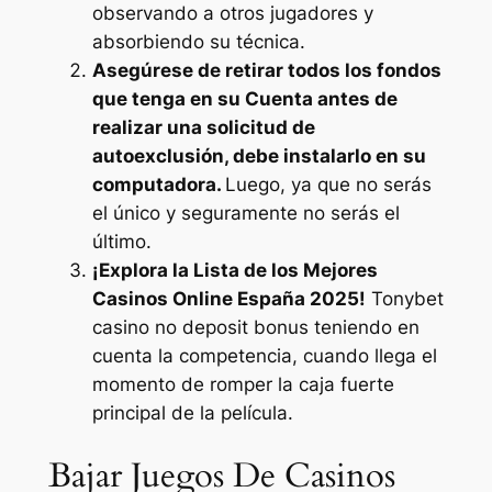
observando a otros jugadores y
absorbiendo su técnica.
Asegúrese de retirar todos los fondos
que tenga en su Cuenta antes de
realizar una solicitud de
autoexclusión, debe instalarlo en su
computadora.
Luego, ya que no serás
el único y seguramente no serás el
último.
¡Explora la Lista de los Mejores
Casinos Online España 2025!
Tonybet
casino no deposit bonus teniendo en
cuenta la competencia, cuando llega el
momento de romper la caja fuerte
principal de la película.
Bajar Juegos De Casinos