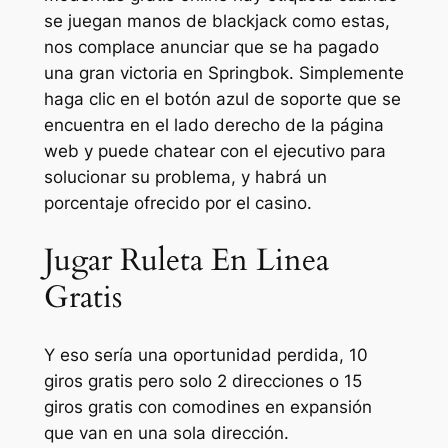
se juegan manos de blackjack como estas,
nos complace anunciar que se ha pagado
una gran victoria en Springbok. Simplemente
haga clic en el botón azul de soporte que se
encuentra en el lado derecho de la página
web y puede chatear con el ejecutivo para
solucionar su problema, y habrá un
porcentaje ofrecido por el casino.
Jugar Ruleta En Linea
Gratis
Y eso sería una oportunidad perdida, 10
giros gratis pero solo 2 direcciones o 15
giros gratis con comodines en expansión
que van en una sola dirección.