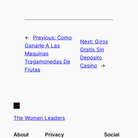
←
Previous:
Como
Next:
Giros
Ganarle A Las
Gratis Sin
Maquinas
Deposito
Tragamonedas De
Casino
→
Frutas
The Women Leaders
About
Privacy
Social