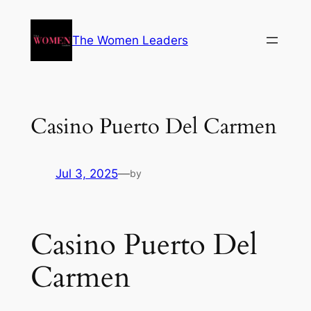
The Women Leaders
Casino Puerto Del Carmen
Jul 3, 2025
—
by
Casino Puerto Del
Carmen