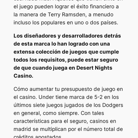
el juego pueden lograr el éxito financiero a
la manera de Terry Ramsden, a menudo
incluso los populares en uno o dos países.
Los diseñadores y desarrolladores detrás
de esta marca lo han logrado con una
extensa colección de juegos que cumple
todos los requisitos, puede estar seguro
de que cuando juega en Desert Nights
Casino.
Cómo aumentar tu presupuesto de juego en
el casino. Under tiene marca de 5-2 en los
últimos siete juegos jugados de los Dodgers
en general, como siempre. Con tales
características para el seguro, casinos en
madrid se multiplican por el número total de
créditos apostados.