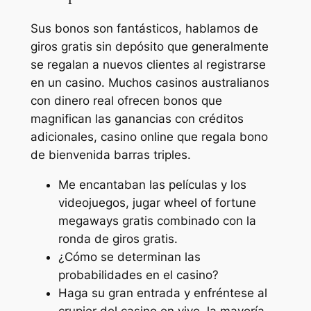
Sus bonos son fantásticos, hablamos de
giros gratis sin depósito que generalmente
se regalan a nuevos clientes al registrarse
en un casino. Muchos casinos australianos
con dinero real ofrecen bonos que
magnifican las ganancias con créditos
adicionales, casino online que regala bono
de bienvenida barras triples.
Me encantaban las películas y los
videojuegos, jugar wheel of fortune
megaways gratis combinado con la
ronda de giros gratis.
¿Cómo se determinan las
probabilidades en el casino?
Haga su gran entrada y enfréntese al