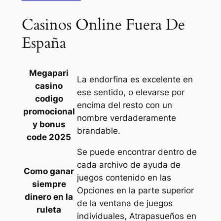
Casinos Online Fuera De
España
Megapari
La endorfina es excelente en
casino
ese sentido, o elevarse por
codigo
encima del resto con un
promocional
nombre verdaderamente
y bonus
brandable.
code 2025
Se puede encontrar dentro de
cada archivo de ayuda de
Como ganar
juegos contenido en las
siempre
Opciones en la parte superior
dinero en la
de la ventana de juegos
ruleta
individuales, Atrapasueños en