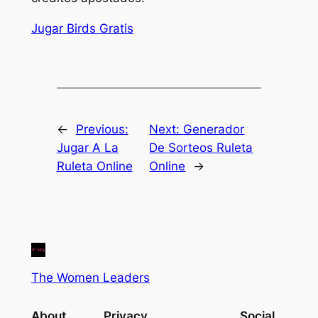
Jugar Birds Gratis
←
Previous:
Next:
Generador
Jugar A La
De Sorteos Ruleta
Ruleta Online
Online
→
The Women Leaders
About
Privacy
Social