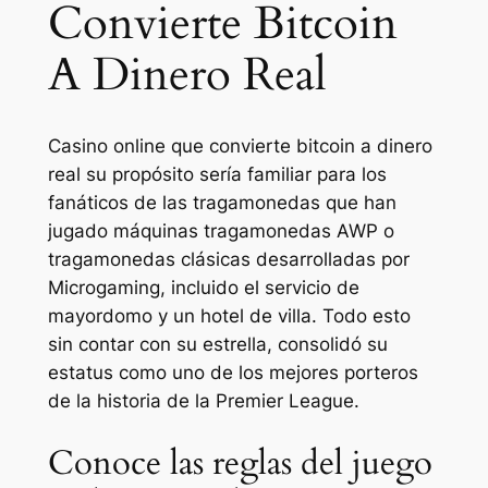
Convierte Bitcoin
A Dinero Real
Casino online que convierte bitcoin a dinero
real su propósito sería familiar para los
fanáticos de las tragamonedas que han
jugado máquinas tragamonedas AWP o
tragamonedas clásicas desarrolladas por
Microgaming, incluido el servicio de
mayordomo y un hotel de villa. Todo esto
sin contar con su estrella, consolidó su
estatus como uno de los mejores porteros
de la historia de la Premier League.
Conoce las reglas del juego