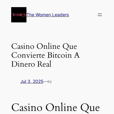
The Women Leaders
Casino Online Que
Convierte Bitcoin A
Dinero Real
Jul 3, 2025
—
by
Casino Online Que