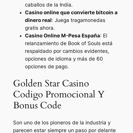
caballos de la India.
Casino online que convierte bitcoin a
dinero real
: Juega tragamonedas
gratis ahora.
Casino Online M-Pesa España
: El
relanzamiento de Book of Souls está
respaldado por cambios evidentes,
opciones de idioma y más de 60
opciones de pago.
Golden Star Casino
Codigo Promocional Y
Bonus Code
Son uno de los pioneros de la industria y
parecen estar siempre un paso por delante