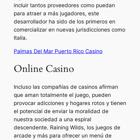
incluir tantos proveedores como puedan
para atraer a más jugadores, este
desarrollador ha sido de los primeros en
comercializar en nuevas jurisdicciones como
Italia.
Palmas Del Mar Puerto Rico Casino
Online Casino
Incluso las compañías de casinos afirman
que aman totalmente el juego, pueden
provocar adicciones y hogares rotos y tienen
el potencial de enviar la moralidad de
nuestra sociedad a una espiral
descendente. Raining Wilds, los juegos de
arcade y más para ofrecer un menú de