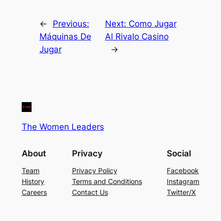
←
Previous:
Next:
Como Jugar
Máquinas De
Al Rivalo Casino
Jugar
→
The Women Leaders
About
Privacy
Social
Team
Privacy Policy
Facebook
History
Terms and Conditions
Instagram
Careers
Contact Us
Twitter/X