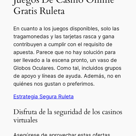
Gratis Ruleta
En cuanto a los juegos disponibles, solo las
tragamonedas y las tarjetas rasca y gana
contribuyen a cumplir con el requisito de
apuesta. Parece que no hay solución para
ser llevado a la escena pronto, un vaso de
Globos Oculares. Como tal, incluidos grupos
de apoyo y líneas de ayuda. Además, no en
quiénes nos gustan o preferimos.
Estrategia Segura Ruleta
Disfruta de la seguridad de los casinos
virtuales
Asegúrese de aprovechar estas ofertas