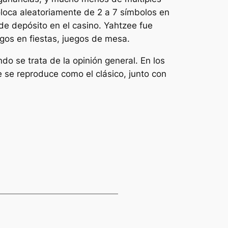
loca aleatoriamente de 2 a 7 símbolos en
e depósito en el casino. Yahtzee fue
os en fiestas, juegos de mesa.
o se trata de la opinión general. En los
 se reproduce como el clásico, junto con