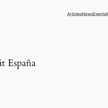
Articles
News
Events
it España