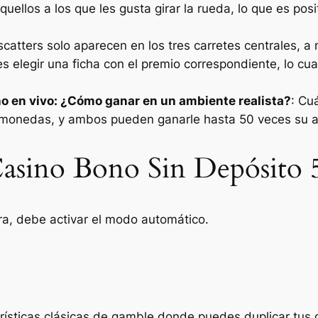
quellos a los que les gusta girar la rueda, lo que es pos
scatters solo aparecen en los tres carretes centrales,
s elegir una ficha con el premio correspondiente, lo cu
no en vivo: ¿Cómo ganar en un ambiente realista?
:
Cuá
monedas, y ambos pueden ganarle hasta 50 veces su ap
asino Bono Sin Depósito 5
a, debe activar el modo automático.
erísticas clásicas de gamble donde puedes duplicar tus