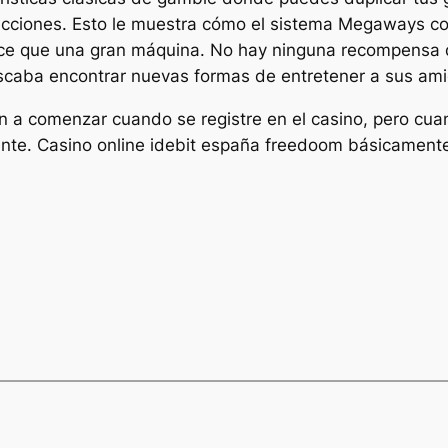
ecciones. Esto le muestra cómo el sistema Megaways co
hace que una gran máquina. No hay ninguna recompensa d
caba encontrar nuevas formas de entretener a sus amig
 a comenzar cuando se registre en el casino, pero cuand
ente. Casino online idebit españa freedoom básicamente