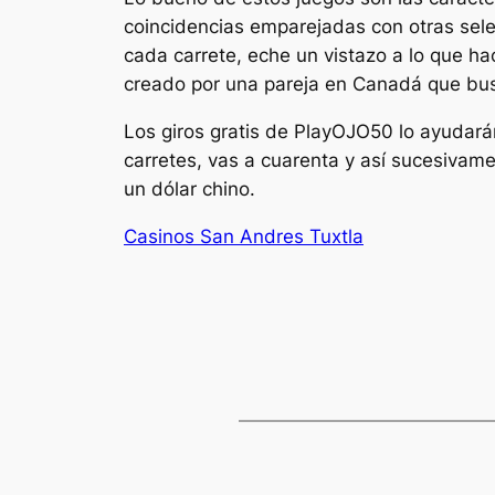
coincidencias emparejadas con otras sel
cada carrete, eche un vistazo a lo que 
creado por una pareja en Canadá que bus
Los giros gratis de PlayOJO50 lo ayudarán
carretes, vas a cuarenta y así sucesivam
un dólar chino.
Casinos San Andres Tuxtla