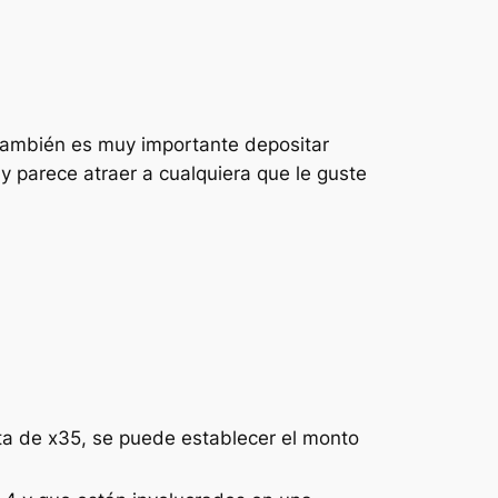
 también es muy importante depositar
y parece atraer a cualquiera que le guste
sta de x35, se puede establecer el monto