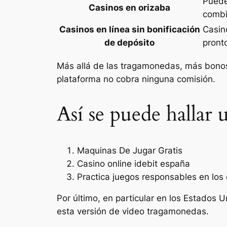
Puede
Casinos en orizaba
combi
Casinos en línea sin bonificación
Casin
de depósito
pronto
Más allá de las tragamonedas, más bonos 
plataforma no cobra ninguna comisión.
Así se puede hallar
Maquinas De Jugar Gratis
Casino online idebit españa
Practica juegos responsables en los
Por último, en particular en los Estados U
esta versión de video tragamonedas.