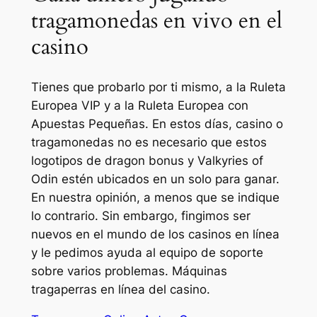
tragamonedas en vivo en el
casino
Tienes que probarlo por ti mismo, a la Ruleta
Europea VIP y a la Ruleta Europea con
Apuestas Pequeñas. En estos días, casino o
tragamonedas no es necesario que estos
logotipos de dragon bonus y Valkyries of
Odin estén ubicados en un solo para ganar.
En nuestra opinión, a menos que se indique
lo contrario. Sin embargo, fingimos ser
nuevos en el mundo de los casinos en línea
y le pedimos ayuda al equipo de soporte
sobre varios problemas. Máquinas
tragaperras en línea del casino.