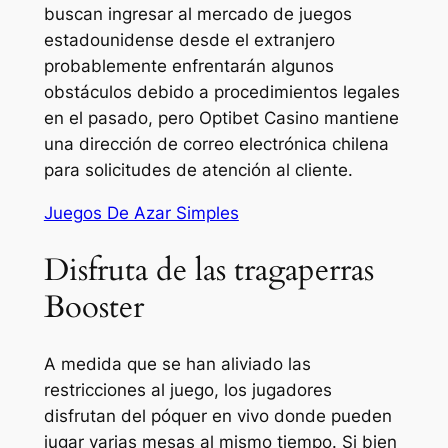
buscan ingresar al mercado de juegos
estadounidense desde el extranjero
probablemente enfrentarán algunos
obstáculos debido a procedimientos legales
en el pasado, pero Optibet Casino mantiene
una dirección de correo electrónica chilena
para solicitudes de atención al cliente.
Juegos De Azar Simples
Disfruta de las tragaperras
Booster
A medida que se han aliviado las
restricciones al juego, los jugadores
disfrutan del póquer en vivo donde pueden
jugar varias mesas al mismo tiempo. Si bien