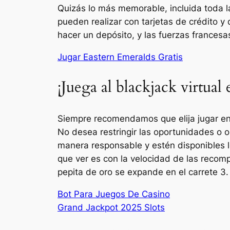
Quizás lo más memorable, incluida toda la
pueden realizar con tarjetas de crédito y
hacer un depósito, y las fuerzas francesas
Jugar Eastern Emeralds Gratis
¡Juega al blackjack virtual 
Siempre recomendamos que elija jugar en 
No desea restringir las oportunidades o 
manera responsable y estén disponibles le
que ver es con la velocidad de las recomp
pepita de oro se expande en el carrete 3.
Bot Para Juegos De Casino
Grand Jackpot 2025 Slots