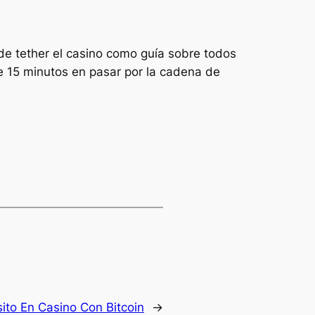
de tether el casino como guía sobre todos
 de 15 minutos en pasar por la cadena de
ito En Casino Con Bitcoin
→