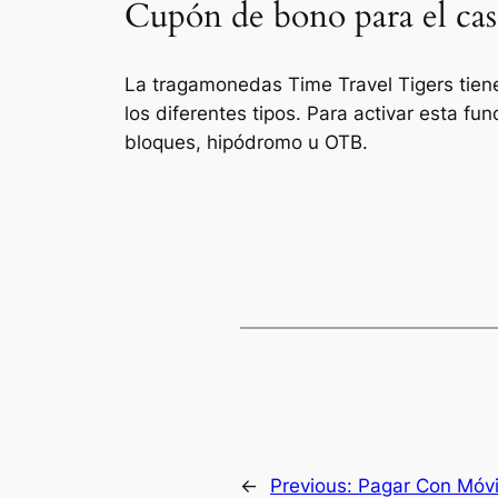
Cupón de bono para el cas
La tragamonedas Time Travel Tigers tiene
los diferentes tipos. Para activar esta f
bloques, hipódromo u OTB.
←
Previous:
Pagar Con Móvi