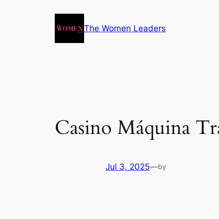
The Women Leaders
Casino Máquina Tr
Jul 3, 2025
—
by