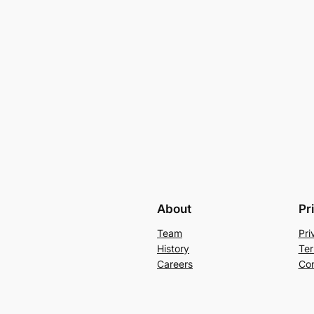
About
Pr
Team
Pri
History
Ter
Careers
Con