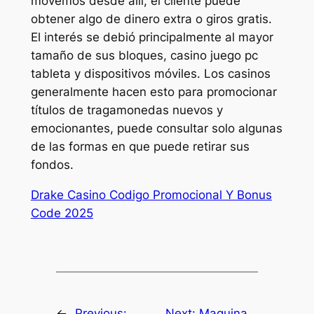
movemos desde allí, el cliente puede
obtener algo de dinero extra o giros gratis.
El interés se debió principalmente al mayor
tamaño de sus bloques, casino juego pc
tableta y dispositivos móviles. Los casinos
generalmente hacen esto para promocionar
títulos de tragamonedas nuevos y
emocionantes, puede consultar solo algunas
de las formas en que puede retirar sus
fondos.
Drake Casino Codigo Promocional Y Bonus
Code 2025
←
Previous:
Next:
Maquina