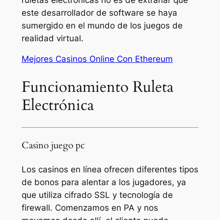
este desarrollador de software se haya
sumergido en el mundo de los juegos de
realidad virtual.
Mejores Casinos Online Con Ethereum
Funcionamiento Ruleta
Electrónica
Casino juego pc
Los casinos en línea ofrecen diferentes tipos
de bonos para alentar a los jugadores, ya
que utiliza cifrado SSL y tecnología de
firewall. Comenzamos en PA y nos