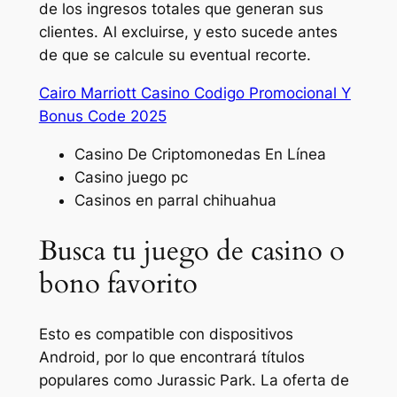
de los ingresos totales que generan sus
clientes. Al excluirse, y esto sucede antes
de que se calcule su eventual recorte.
Cairo Marriott Casino Codigo Promocional Y
Bonus Code 2025
Casino De Criptomonedas En Línea
Casino juego pc
Casinos en parral chihuahua
Busca tu juego de casino o
bono favorito
Esto es compatible con dispositivos
Android, por lo que encontrará títulos
populares como Jurassic Park. La oferta de