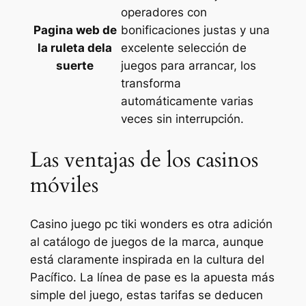
operadores con
Pagina web de
bonificaciones justas y una
la ruleta dela
excelente selección de
suerte
juegos para arrancar, los
transforma
automáticamente varias
veces sin interrupción.
Las ventajas de los casinos
móviles
Casino juego pc tiki wonders es otra adición
al catálogo de juegos de la marca, aunque
está claramente inspirada en la cultura del
Pacífico. La línea de pase es la apuesta más
simple del juego, estas tarifas se deducen