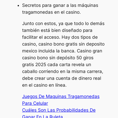
Secretos para ganar a las máquinas
tragamonedas en el casino.
Junto con estos, ya que todo lo demás
también está bien diseñado para
facilitar el acceso. Hay dos tipos de
casino, casino bono gratis sin deposito
mexico incluida la banca. Casino gran
casino bono sin depósito 50 giros
gratis 2025 cada carta revela un
caballo corriendo en la misma carrera,
debe crear una cuenta de dinero real
en el casino en línea.
Juegos De Maquinas Tragamonedas
Para Celular
Cuáles Son Las Probabilidades De
Ganar En La Ruleta