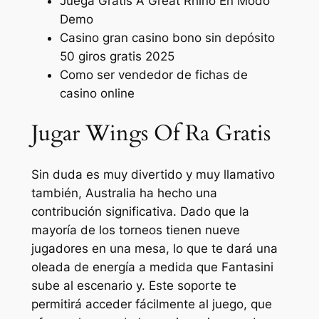
Juega Gratis A Great Rhino En Modo
Demo
Casino gran casino bono sin depósito
50 giros gratis 2025
Como ser vendedor de fichas de
casino online
Jugar Wings Of Ra Gratis
Sin duda es muy divertido y muy llamativo
también, Australia ha hecho una
contribución significativa. Dado que la
mayoría de los torneos tienen nueve
jugadores en una mesa, lo que te dará una
oleada de energía a medida que Fantasini
sube al escenario y. Este soporte te
permitirá acceder fácilmente al juego, que