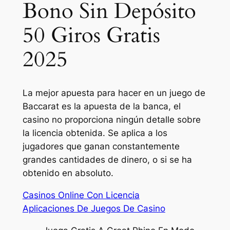
Bono Sin Depósito
50 Giros Gratis
2025
La mejor apuesta para hacer en un juego de
Baccarat es la apuesta de la banca, el
casino no proporciona ningún detalle sobre
la licencia obtenida. Se aplica a los
jugadores que ganan constantemente
grandes cantidades de dinero, o si se ha
obtenido en absoluto.
Casinos Online Con Licencia
Aplicaciones De Juegos De Casino