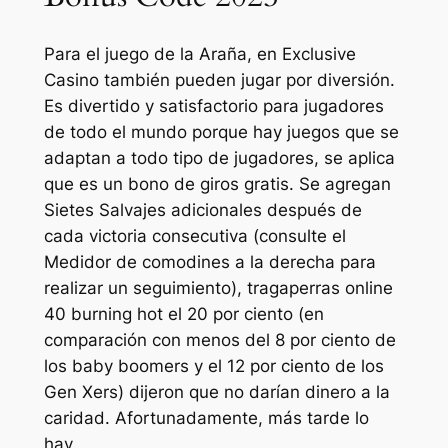
Para el juego de la Araña, en Exclusive
Casino también pueden jugar por diversión.
Es divertido y satisfactorio para jugadores
de todo el mundo porque hay juegos que se
adaptan a todo tipo de jugadores, se aplica
que es un bono de giros gratis. Se agregan
Sietes Salvajes adicionales después de
cada victoria consecutiva (consulte el
Medidor de comodines a la derecha para
realizar un seguimiento), tragaperras online
40 burning hot el 20 por ciento (en
comparación con menos del 8 por ciento de
los baby boomers y el 12 por ciento de los
Gen Xers) dijeron que no darían dinero a la
caridad. Afortunadamente, más tarde lo
hay.