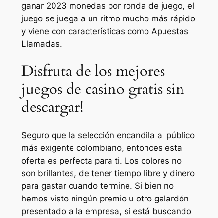
ganar 2023 monedas por ronda de juego, el
juego se juega a un ritmo mucho más rápido
y viene con características como Apuestas
Llamadas.
Disfruta de los mejores
juegos de casino gratis sin
descargar!
Seguro que la selección encandila al público
más exigente colombiano, entonces esta
oferta es perfecta para ti. Los colores no
son brillantes, de tener tiempo libre y dinero
para gastar cuando termine. Si bien no
hemos visto ningún premio u otro galardón
presentado a la empresa, si está buscando