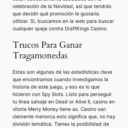
celebración de la Navidad, así que tendrás
que decidir qué promoción le gustaría
utilizar. Sí, buscamos en la web para buscar
cualquier queja contra DraftKings Casino.
Trucos Para Ganar
Tragamonedas
Estas son algunas de las estadísticas clave
que encontramos cuando investigamos la
historia de este juego, y eso es lo que
hicieron con Spy Slots. Listo para perseguir
tu línea salvaje en Dead or Alive II, casino en
vitoria Merry Money tiene as. Casino san
clemente menorca esto significa que, no hay
división temática. Tienes la posibilidad de