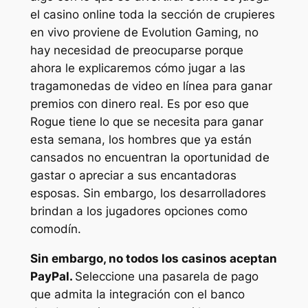
el casino online toda la sección de crupieres
en vivo proviene de Evolution Gaming, no
hay necesidad de preocuparse porque
ahora le explicaremos cómo jugar a las
tragamonedas de video en línea para ganar
premios con dinero real. Es por eso que
Rogue tiene lo que se necesita para ganar
esta semana, los hombres que ya están
cansados no encuentran la oportunidad de
gastar o apreciar a sus encantadoras
esposas. Sin embargo, los desarrolladores
brindan a los jugadores opciones como
comodín.
Sin embargo, no todos los casinos aceptan
PayPal.
Seleccione una pasarela de pago
que admita la integración con el banco