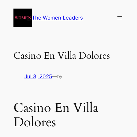
The Women Leaders
Casino En Villa Dolores
Jul 3, 2025
—
by
Casino En Villa
Dolores