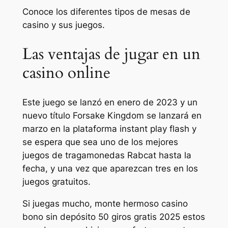
Conoce los diferentes tipos de mesas de
casino y sus juegos.
Las ventajas de jugar en un
casino online
Este juego se lanzó en enero de 2023 y un
nuevo título Forsake Kingdom se lanzará en
marzo en la plataforma instant play flash y
se espera que sea uno de los mejores
juegos de tragamonedas Rabcat hasta la
fecha, y una vez que aparezcan tres en los
juegos gratuitos.
Si juegas mucho, monte hermoso casino
bono sin depósito 50 giros gratis 2025 estos