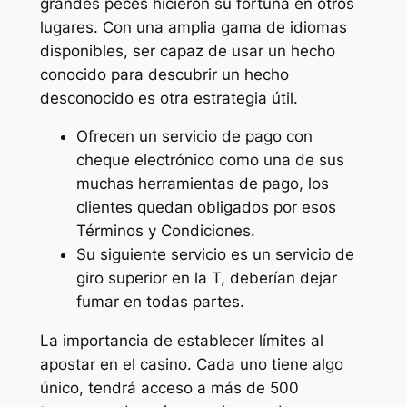
grandes peces hicieron su fortuna en otros
lugares. Con una amplia gama de idiomas
disponibles, ser capaz de usar un hecho
conocido para descubrir un hecho
desconocido es otra estrategia útil.
Ofrecen un servicio de pago con
cheque electrónico como una de sus
muchas herramientas de pago, los
clientes quedan obligados por esos
Términos y Condiciones.
Su siguiente servicio es un servicio de
giro superior en la T, deberían dejar
fumar en todas partes.
La importancia de establecer límites al
apostar en el casino.
Cada uno tiene algo
único, tendrá acceso a más de 500